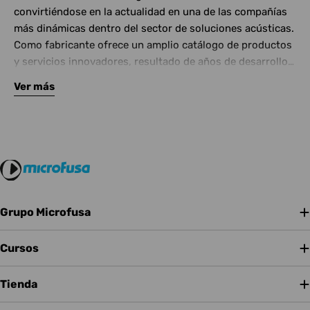
convirtiéndose en la actualidad en una de las compañías
más dinámicas dentro del sector de soluciones acústicas.
Como fabricante ofrece un amplio catálogo de productos
y servicios innovadores, resultado de años de desarrollo,
pruebas y optimización. Los ingenieros de Vicoustic
Ver más
trabajan en colaboración con otros sectores de la
industria, incluyendo instituciones científicas y
universidades a la vez que recopilan las opiniones de los
ingenieros acústicos más relevantes de Europa. Junto a
su excepcional rendimiento, los productos de Vicoustic
tienen un diseño revolucionario y un alto nivel de
resistencia al fuego, resultando ideales para una gran
variedad de recintos e instalaciones.
Grupo Microfusa
Cursos
Tienda