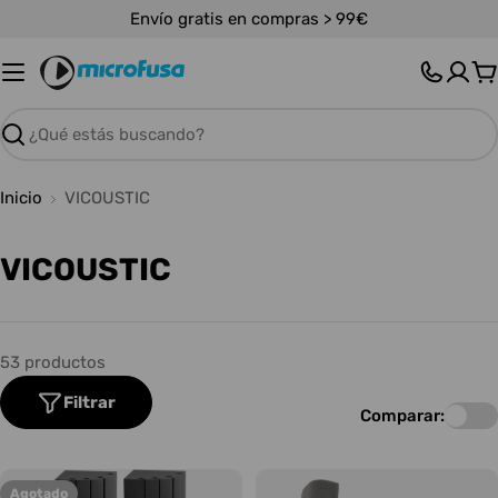
Saltar
Envío gratis en compras > 99€
al
contenido
C
Buscar
Inicio
VICOUSTIC
C
VICOUSTIC
o
l
53 productos
e
Filtrar
c
Comparar:
c
i
Agotado