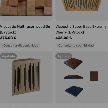
Vicoustic Multifusor wood 36
Vicoustic Super Bass Extreme
(B-Stock)
Cherry (B-Stock)
Precio
275,00 €
Precio
435,00 €
habitual
habitual
Consultar disponibilidad
Consultar disponibilidad
○
○
Agotado
Agotado