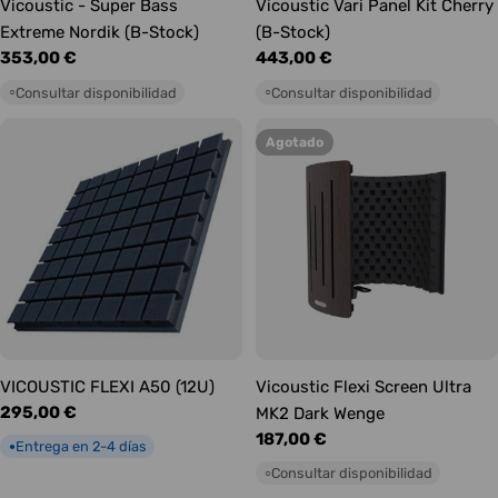
Vicoustic - Super Bass
Vicoustic Vari Panel Kit Cherry
Extreme Nordik (B-Stock)
(B-Stock)
Precio
353,00 €
Precio
443,00 €
habitual
habitual
Consultar disponibilidad
Consultar disponibilidad
○
○
Agotado
VICOUSTIC FLEXI A50 (12U)
Vicoustic Flexi Screen Ultra
Precio
295,00 €
MK2 Dark Wenge
habitual
Precio
187,00 €
Entrega en 2-4 días
●
habitual
Consultar disponibilidad
○