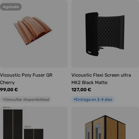
Agotado
Vicoustic Poly Fuser QR
Vicoustic Flexi Screen ultra
Cherry
MK2 Black Matte
Precio
99,00 €
Precio
127,00 €
habitual
habitual
Consultar disponibilidad
Entrega en 2-4 días
○
●