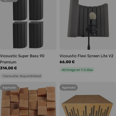
o
n
e
s
:
Vicoustic Super Bass 90
Vicoustic Flexi Screen Lite V2
Precio
66,00 €
Premium
habitual
Precio
314,00 €
Entrega en 1-2 días
●
habitual
Consultar disponibilidad
○
Agotado
Agotado