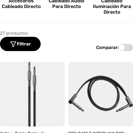
Accesorios
Cableado Audio
Cableado
o
Cableado Directo
Para Directo
Iluminación Para
Directo
n
e
27 productos
s
Filtrar
:
Comparar: