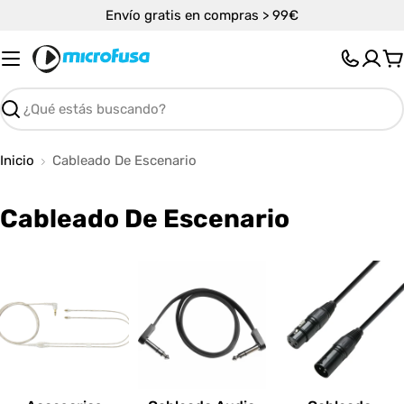
Saltar
Envío gratis en compras > 99€
al
contenido
C
Buscar
Inicio
Cableado De Escenario
C
Cableado De Escenario
o
l
e
c
c
i