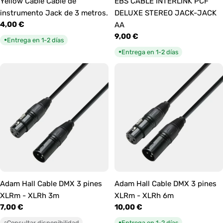
Yellow Cable Cable de
EBS CABLE INTERLINK PCF
instrumento Jack de 3 metros.
DELUXE STEREO JACK-JACK
Precio
4,00 €
AA
habitual
Precio
9,00 €
Entrega en 1-2 días
●
habitual
Entrega en 1-2 días
●
Adam Hall Cable DMX 3 pines
Adam Hall Cable DMX 3 pines
XLRm - XLRh 3m
XLRm - XLRh 6m
Precio
7,00 €
Precio
10,00 €
habitual
habitual
Consultar disponibilidad
Entrega en 1-2 días
○
●