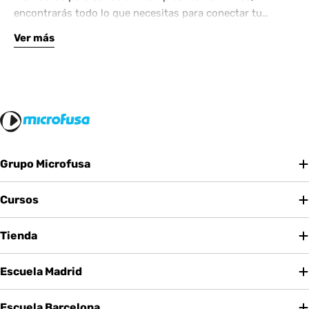
encontrarás todo lo que necesitas para conectar tu
equipo de forma segura y confiable. Nuestros cables
Ver más
están fabricados con materiales de alta calidad y ofrecen
una excelente transmisión de señal.
Grupo Microfusa
Cursos
Tienda
Escuela Madrid
Escuela Barcelona