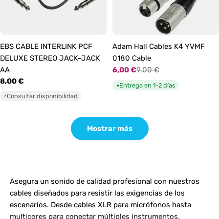
EBS CABLE INTERLINK PCF
Adam Hall Cables K4 YVMF
DELUXE STEREO JACK-JACK
0180 Cable
AA
6,00 €
9,00 €
Precio
Precio
Precio
8,00 €
de
habitual
Entrega en 1-2 días
●
habitual
oferta
Consultar disponibilidad
○
Mostrar más
Asegura un sonido de calidad profesional con nuestros
cables diseñados para resistir las exigencias de los
escenarios. Desde cables XLR para micrófonos hasta
multicores para conectar múltiples instrumentos,