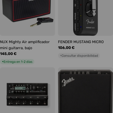
NUX Mighty Air amplificador
FENDER MUSTANG MICRO
Precio
106,00 €
mini guitarra, bajo
habitual
Precio
145,00 €
Consultar disponibilidad
○
habitual
Entrega en 1-2 días
●