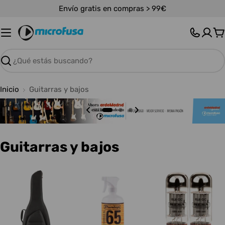
Saltar
Envío gratis en compras > 99€
al
contenido
C
Buscar
Inicio
Guitarras y bajos
C
Guitarras y bajos
o
l
e
c