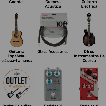
Cuerdas
Guitarra
Guitarra
Acústica
Eléctrica
Guitarra
Otros Accesorios
Otros
Española-
Instrumentos De
clásica-flamenca
Cuerda
Outlet Go!guitar
Pedales Y
Pedales Y