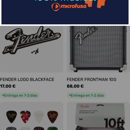
habitual
habitual
Entrega en 5-9 días
Entrega en 1-2 días
●
●
FENDER LOGO BLACKFACE
FENDER FRONTMAN 10G
Precio
17,00 €
Precio
88,00 €
habitual
habitual
Entrega en 1-2 días
Entrega en 1-2 días
●
●