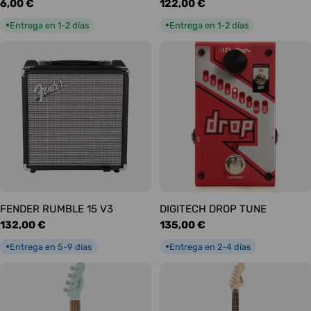
Precio
6,00 €
Precio
122,00 €
habitual
habitual
Entrega en 1-2 días
Entrega en 1-2 días
●
●
FENDER RUMBLE 15 V3
DIGITECH DROP TUNE
Precio
132,00 €
Precio
135,00 €
habitual
habitual
Entrega en 5-9 días
Entrega en 2-4 días
●
●