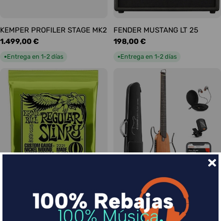
KEMPER PROFILER STAGE MK2
FENDER MUSTANG LT 25
Precio
1.499,00 €
Precio
198,00 €
habitual
habitual
Entrega en 1-2 días
Entrega en 1-2 días
●
●
Ernie Ball Juego Eléctrica
DONNER HUSH-I Silent Guitar
Slinky Regular 10-46
Caoba
Precio
9,00 €
Precio
339,00 €