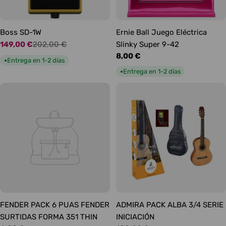
Boss SD-1W
Ernie Ball Juego Eléctrica
149,00 €
202,00 €
Slinky Super 9-42
Precio
Precio
Precio
8,00 €
de
habitual
Entrega en 1-2 días
●
habitual
oferta
Entrega en 1-2 días
●
FENDER PACK 6 PUAS FENDER
ADMIRA PACK ALBA 3/4 SERIE
SURTIDAS FORMA 351 THIN
INICIACIÓN