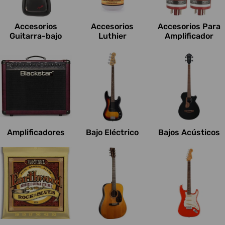
c
i
Accesorios
Accesorios
Accesorios Para
o
Guitarra-bajo
Luthier
Amplificador
n
e
s
:
Amplificadores
Bajo Eléctrico
Bajos Acústicos