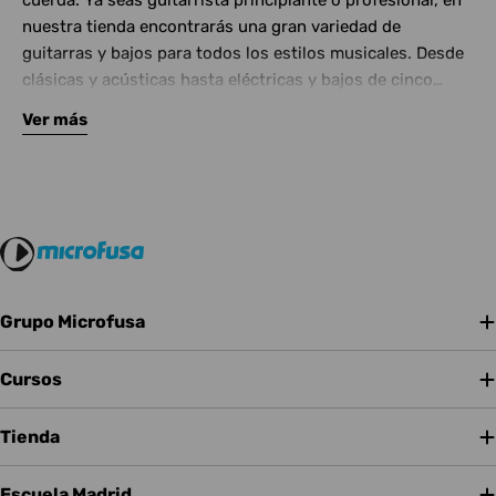
cuerda. Ya seas guitarrista principiante o profesional, en
nuestra tienda encontrarás una gran variedad de
guitarras y bajos para todos los estilos musicales. Desde
clásicas y acústicas hasta eléctricas y bajos de cinco
cuerdas, contamos con las mejores marcas del mercado.
Ver más
Complementa tu instrumento con amplificadores de
calidad y una amplia gama de efectos para crear tu propio
sonido.
Grupo Microfusa
Cursos
Tienda
Escuela Madrid