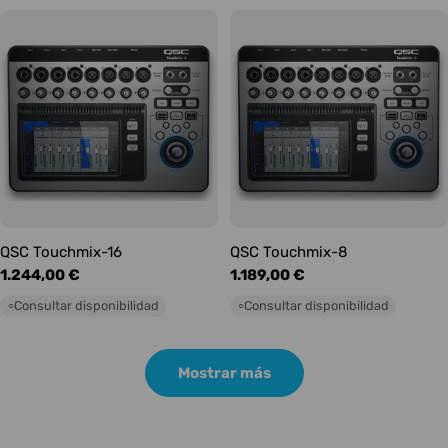
QSC Touchmix-16
QSC Touchmix-8
Precio
1.244,00 €
Precio
1.189,00 €
habitual
habitual
Consultar disponibilidad
Consultar disponibilidad
○
○
Mostrar más