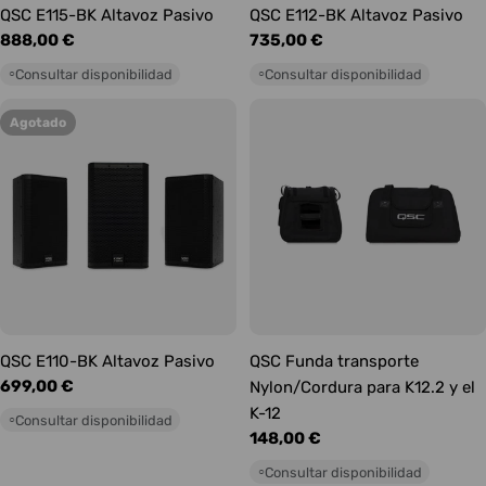
QSC E115-BK Altavoz Pasivo
QSC E112-BK Altavoz Pasivo
Precio
888,00 €
Precio
735,00 €
habitual
habitual
Consultar disponibilidad
Consultar disponibilidad
○
○
Agotado
QSC E110-BK Altavoz Pasivo
QSC Funda transporte
Precio
699,00 €
Nylon/Cordura para K12.2 y el
habitual
K-12
Consultar disponibilidad
○
Precio
148,00 €
habitual
Consultar disponibilidad
○