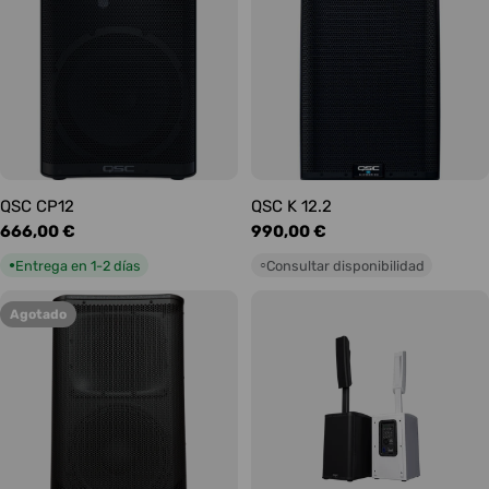
QSC CP12
QSC K 12.2
Precio
666,00 €
Precio
990,00 €
habitual
habitual
Entrega en 1-2 días
Consultar disponibilidad
●
○
Agotado