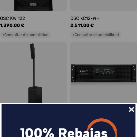
QSC KW 122
QSC KC12-WH
Precio
1.390,00 €
Precio
2.511,00 €
habitual
habitual
Consultar disponibilidad
Consultar disponibilidad
○
○
QSC KC12-BK
QSC RMX5050a Etapa de
Precio
2.399,00 €
Potencia
habitual
Precio
2.099,00 €
Consultar disponibilidad
○
habitual