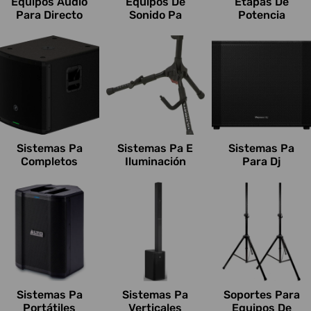
Equipos Audio
Equipos De
Etapas De
o
Para Directo
Sonido Pa
Potencia
n
e
s
:
Sistemas Pa
Sistemas Pa E
Sistemas Pa
Completos
Iluminación
Para Dj
Sistemas Pa
Sistemas Pa
Soportes Para
Portátiles
Verticales
Equipos De