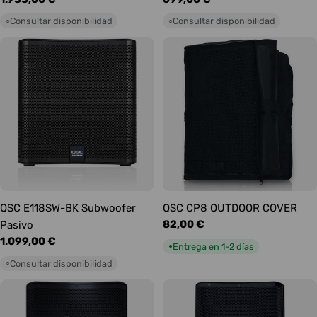
habitual
habitual
Consultar disponibilidad
Consultar disponibilidad
○
○
QSC E118SW-BK Subwoofer
QSC CP8 OUTDOOR COVER
Precio
82,00 €
Pasivo
habitual
Precio
1.099,00 €
Entrega en 1-2 días
●
habitual
Consultar disponibilidad
○