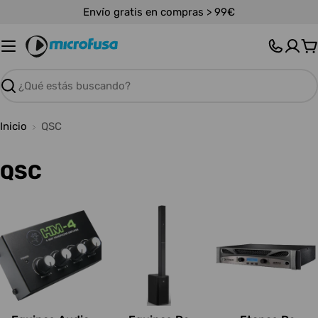
Saltar
Envío gratis en compras > 99€
al
contenido
C
Buscar
Inicio
QSC
C
QSC
o
l
e
c
c
i