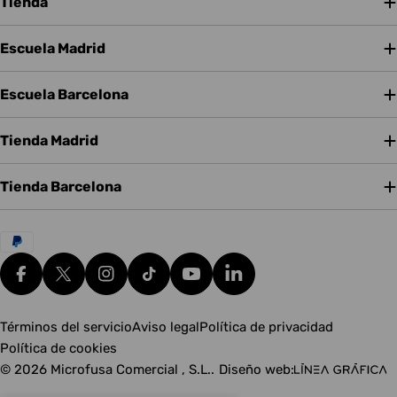
Tienda
Escuela Madrid
Escuela Barcelona
Tienda Madrid
Tienda Barcelona
Métodos
de
pago
Facebook
X (Twitter)
Instagram
tiktok
YouTube
Translation missing: es.g
Términos del servicio
Aviso legal
Política de privacidad
Política de cookies
© 2026
Microfusa Comercial , S.L.
.
Diseño web: