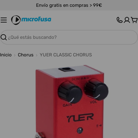
Saltar
Envío gratis en compras > 99€
al
contenido
C
Buscar
Inicio
Chorus
YUER CLASSIC CHORUS
Abrir medios 0 en modal