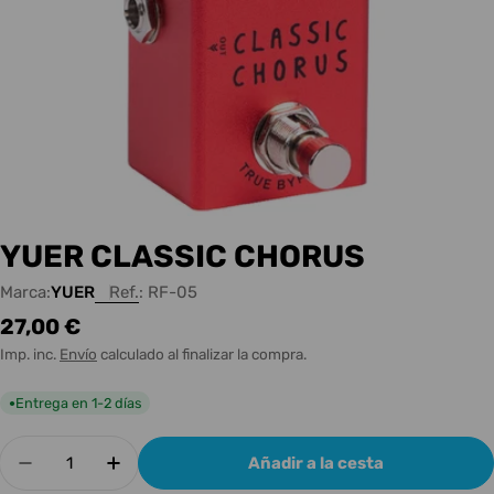
YUER CLASSIC CHORUS
Marca:
YUER
Ref.:
RF-05
Precio
27,00 €
habitual
Imp. inc.
Envío
calculado al finalizar la compra.
Entrega en 1-2 días
●
Cantidad
Añadir a la cesta
Disminuir cantidad para YUER CLASSIC CHORU
Aumentar cantidad para YUER CLASS