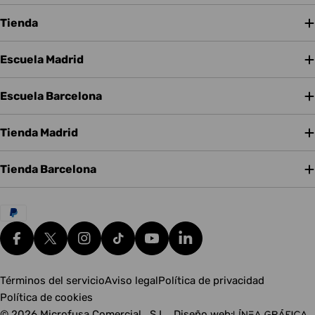
Tienda
Escuela Madrid
Escuela Barcelona
Tienda Madrid
Tienda Barcelona
Métodos
de
pago
Facebook
X (Twitter)
Instagram
tiktok
YouTube
Translation missing: es.g
Términos del servicio
Aviso legal
Política de privacidad
Política de cookies
© 2026
Microfusa Comercial , S.L.
.
Diseño web: