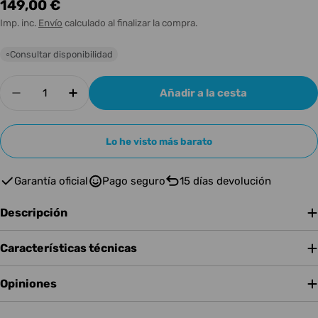
Precio
149,00 €
habitual
Imp. inc.
Envío
calculado al finalizar la compra.
Consultar disponibilidad
○
Cantidad
Añadir a la cesta
Disminuir cantidad para u-He Hive 2
Aumentar cantidad para u-He Hive 2
Lo he visto más barato
Garantía oficial
Pago seguro
15 días devolución
Descripción
Características técnicas
Opiniones