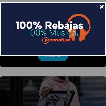
Financia tus compras con Sequra
Divide en 3 sin coste o hasta en 18 meses por una
pequeña cuota al mes con Sequra
Más info