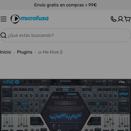
Saltar
Envío gratis en compras > 99€
al
contenido
C
Buscar
Inicio
Plugins
u-He Hive 2
Abrir medios 0 en modal