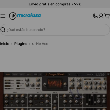
Saltar
Envío gratis en compras > 99€
al
contenido
C
Buscar
Inicio
Plugins
u-He Ace
Abrir medios 0 en modal