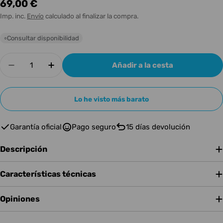
Precio
69,00 €
habitual
Imp. inc.
Envío
calculado al finalizar la compra.
Consultar disponibilidad
○
Cantidad
Añadir a la cesta
Disminuir cantidad para u-He Ace
Aumentar cantidad para u-He Ace
Lo he visto más barato
Garantía oficial
Pago seguro
15 días devolución
Descripción
Características técnicas
Opiniones