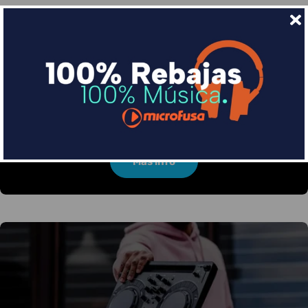
Financia tus compras con Sequra
Divide en 3 sin coste o hasta en 18 meses por una
pequeña cuota al mes con Sequra
Más info