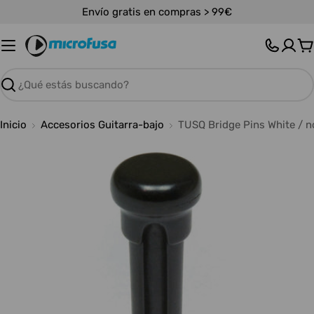
Saltar
Envío gratis en compras > 99€
al
contenido
C
Buscar
Inicio
Accesorios Guitarra-bajo
TUSQ Bridge Pins White / no
Abrir medios 0 en modal