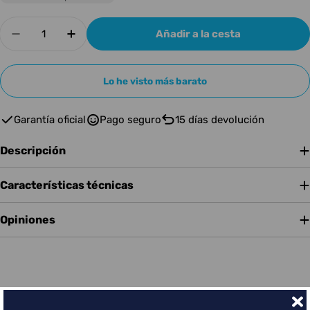
Cantidad
Añadir a la cesta
Disminuir cantidad para TUSQ Bridge Pins White 
Aumentar cantidad para TUSQ Bridge Pi
Lo he visto más barato
Garantía oficial
Pago seguro
15 días devolución
Descripción
Características técnicas
Opiniones