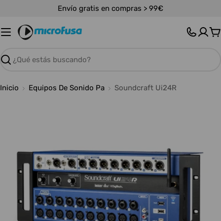
Saltar
Envío gratis en compras > 99€
al
contenido
C
Buscar
Inicio
Equipos De Sonido Pa
Soundcraft Ui24R
Abrir medios 0 en modal