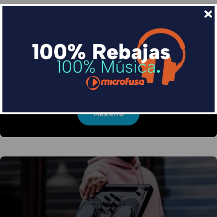
Financia tus compras con Sequra
Divide en 3 sin coste o hasta en 18 meses por una
pequeña cuota al mes con Sequra
Más info