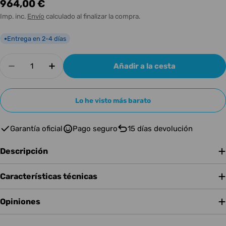
Precio
964,00 €
habitual
Imp. inc.
Envío
calculado al finalizar la compra.
Entrega en 2-4 días
●
Cantidad
Añadir a la cesta
Disminuir cantidad para Soundcraft Ui24R
Aumentar cantidad para Soundcraft U
Lo he visto más barato
Garantía oficial
Pago seguro
15 días devolución
Descripción
Características técnicas
Opiniones