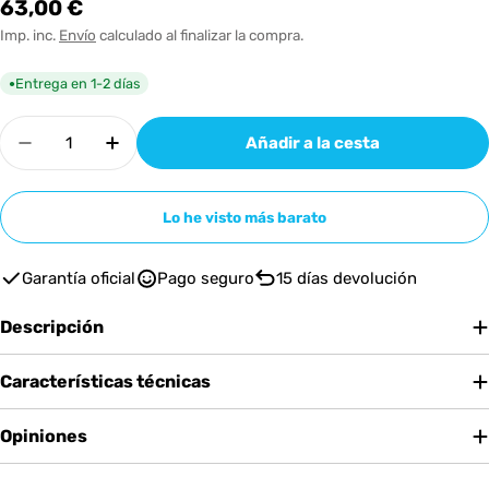
Precio
63,00 €
habitual
Imp. inc.
Envío
calculado al finalizar la compra.
Entrega en 1-2 días
●
Cantidad
Añadir a la cesta
Disminuir cantidad para Roland WM-1
Aumentar cantidad para Roland WM-1
Lo he visto más barato
Garantía oficial
Pago seguro
15 días devolución
Descripción
Características técnicas
Opiniones