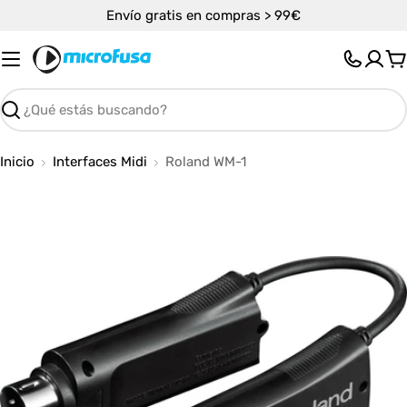
Saltar
Envío gratis en compras > 99€
al
contenido
C
Buscar
Inicio
Interfaces Midi
Roland WM-1
Abrir medios 0 en modal