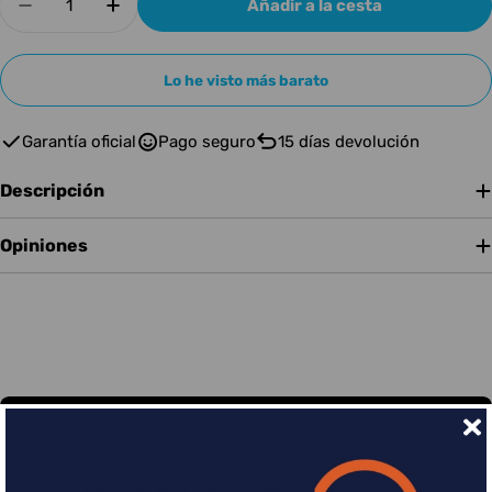
Añadir a la cesta
Disminuir cantidad para RME Analog Breakou
Aumentar cantidad para RME Analog 
Lo he visto más barato
Garantía oficial
Pago seguro
15 días devolución
Descripción
Opiniones
Financia tus compras con Sequra
Divide en 3 sin coste o hasta en 18 meses por una