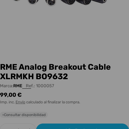
RME Analog Breakout Cable
XLRMKH BO9632
Marca:
RME
Ref.:
1000057
Precio
99,00 €
habitual
Imp. inc.
Envío
calculado al finalizar la compra.
Consultar disponibilidad
○
Cantidad