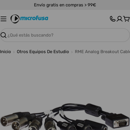
Saltar
Envío gratis en compras > 99€
al
contenido
C
Buscar
Inicio
Otros Equipos De Estudio
RME Analog Breakout Cab
Abrir medios 0 en modal