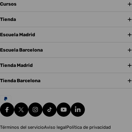
Cursos
Tienda
Escuela Madrid
Escuela Barcelona
Tienda Madrid
Tienda Barcelona
Métodos
de
pago
Facebook
X (Twitter)
Instagram
tiktok
YouTube
Translation missing: es.g
Términos del servicio
Aviso legal
Política de privacidad