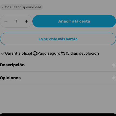
Consultar disponibilidad
○
Cantidad
Añadir a la cesta
Disminuir cantidad para Planetwaves - CEJI
Aumentar cantidad para Planetwave
Lo he visto más barato
Garantía oficial
Pago seguro
15 días devolución
Descripción
Opiniones