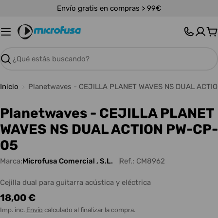
Saltar
Envío gratis en compras > 99€
al
contenido
C
Buscar
Inicio
Planetwaves - CEJILLA PLANET WAVES NS DUAL ACTI
Planetwaves - CEJILLA PLANET
WAVES NS DUAL ACTION PW-CP-
05
Marca:
Microfusa Comercial , S.L.
Ref.:
CM8962
Cejilla dual para guitarra acústica y eléctrica
Precio
18,00 €
habitual
Imp. inc.
Envío
calculado al finalizar la compra.