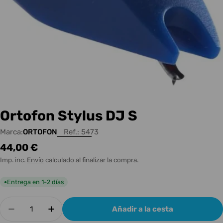
Ortofon Stylus DJ S
Marca:
ORTOFON
Ref.:
5473
Precio
44,00 €
habitual
Imp. inc.
Envío
calculado al finalizar la compra.
Entrega en 1-2 días
●
Cantidad
Añadir a la cesta
Disminuir cantidad para Ortofon Stylus DJ S
Aumentar cantidad para Ortofon Stylu