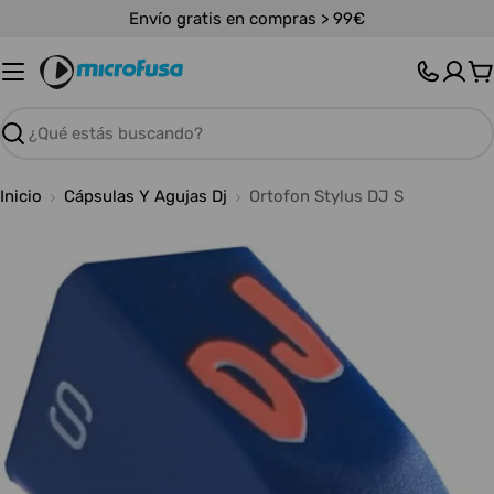
Saltar
Envío gratis en compras > 99€
al
contenido
C
Buscar
Inicio
Cápsulas Y Agujas Dj
Ortofon Stylus DJ S
Abrir medios 0 en modal