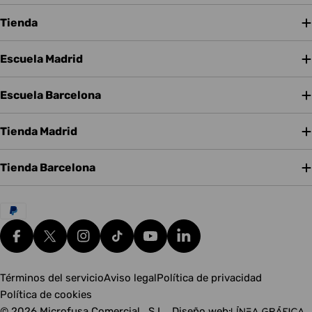
Tienda
Escuela Madrid
Escuela Barcelona
Tienda Madrid
Tienda Barcelona
Métodos
de
pago
Facebook
X (Twitter)
Instagram
tiktok
YouTube
Translation missing: es.g
Términos del servicio
Aviso legal
Política de privacidad
Política de cookies
© 2026
Microfusa Comercial , S.L.
.
Diseño web: