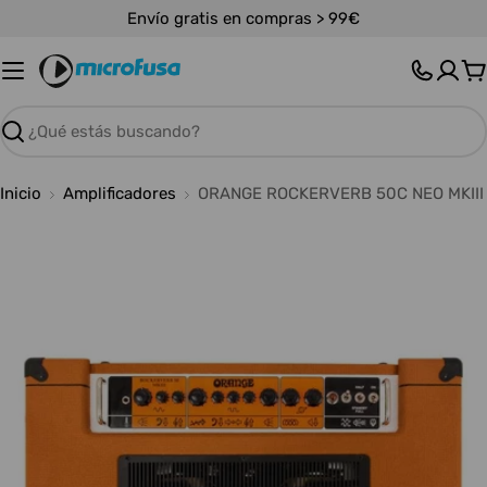
Saltar
Envío gratis en compras > 99€
al
contenido
C
Buscar
Inicio
Amplificadores
ORANGE ROCKERVERB 50C NEO MKIII
Abrir medios 0 en modal