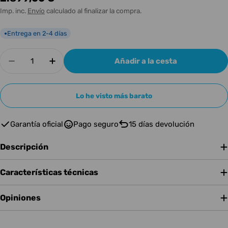
habitual
Imp. inc.
Envío
calculado al finalizar la compra.
Entrega en 2-4 días
●
Cantidad
Añadir a la cesta
Disminuir cantidad para ORANGE ROCKERVERB 
Aumentar cantidad para ORANGE ROC
Lo he visto más barato
Garantía oficial
Pago seguro
15 días devolución
Descripción
Características técnicas
Opiniones