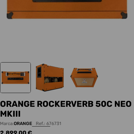
ORANGE ROCKERVERB 50C NEO
MKIII
Marca:
ORANGE
Ref.:
676731
Precio
2.899,00 €