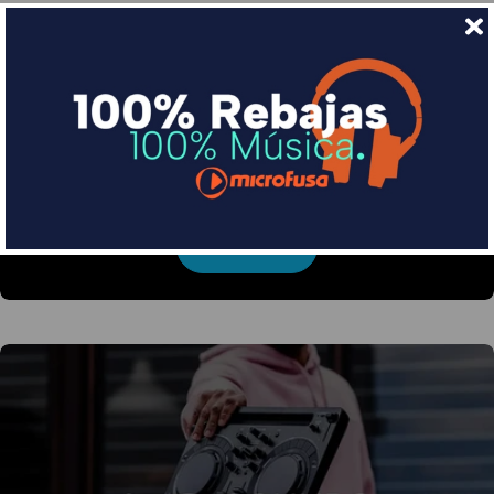
Financia tus compras con Sequra
Divide en 3 sin coste o hasta en 18 meses por una
pequeña cuota al mes con Sequra
Más info