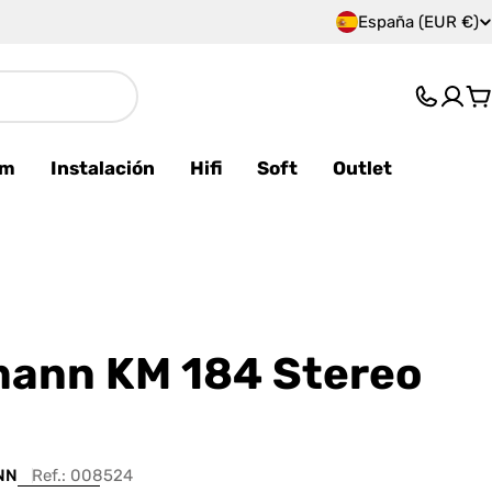
España (EUR €)
P
a
C
í
s
am
Instalación
Hifi
Soft
Outlet
/
r
e
g
ann KM 184 Stereo
i
ó
NN
Ref.:
008524