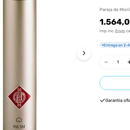
Pareja de Micr
Precio
1.564,
habitua
Imp. inc.
Envío
ca
Entrega en 2-4
●
Abrir medios 1 e
Cantidad
Disminui
Garantía ofic