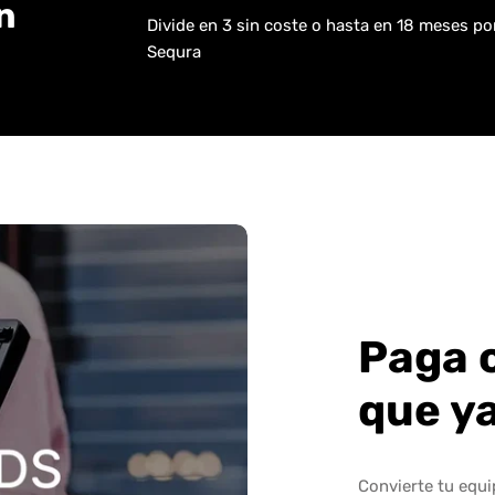
n
Divide en 3 sin coste o hasta en 18 meses p
Sequra
Paga 
que y
Convierte tu equ