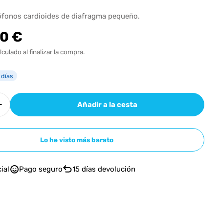
n
ófonos cardioides de diafragma pequeño.
00 €
l
lculado al finalizar la compra.
 días
n modal
Añadir a la cesta
r cantidad para Neumann KM 184 Stereo Set
Aumentar cantidad para Neumann KM 184 Stereo 
Lo he visto más barato
ial
Pago seguro
15 días devolución