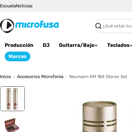
Saltar
Escuela
Noticias
al
contenido
Buscar
Producción
DJ
Guitarra/Bajo
Teclados
Marcas
Inicio
Accesorios Microfonía
Neumann KM 184 Stereo Set