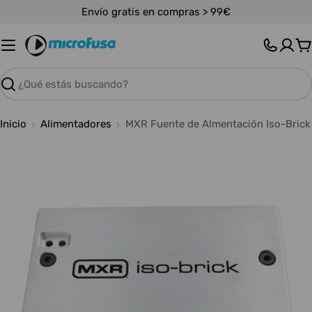
Saltar
Envío gratis en compras > 99€
al
contenido
C
Buscar
Inicio
Alimentadores
MXR Fuente de Almentación Iso-Brick
Abrir medios 0 en modal