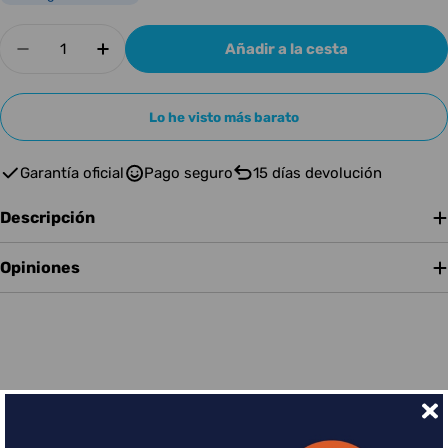
Cantidad
Añadir a la cesta
Disminuir cantidad para MXR Fuente de Alment
Aumentar cantidad para MXR Fuente d
Lo he visto más barato
Garantía oficial
Pago seguro
15 días devolución
Descripción
Opiniones
Financia tus compras con Sequra