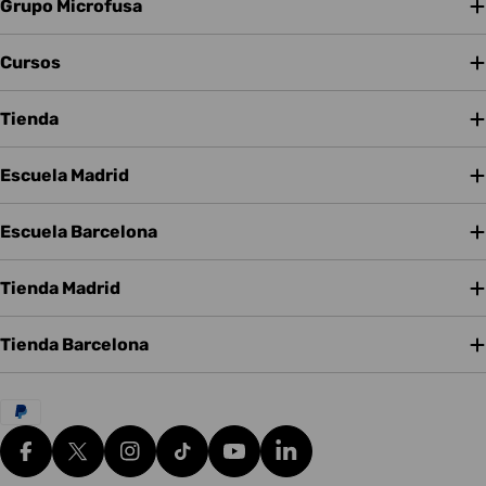
Grupo Microfusa
Cursos
Tienda
Escuela Madrid
Escuela Barcelona
Tienda Madrid
Tienda Barcelona
Métodos
de
pago
Facebook
X (Twitter)
Instagram
tiktok
YouTube
Translation missing: es.g