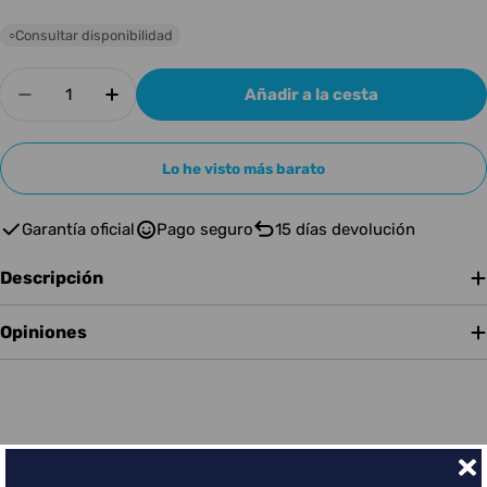
Consultar disponibilidad
○
Cantidad
Añadir a la cesta
Disminuir cantidad para Moog Mother Patch Ca
Aumentar cantidad para Moog Mother 
Lo he visto más barato
Garantía oficial
Pago seguro
15 días devolución
Descripción
Opiniones