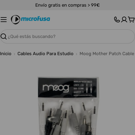
Saltar
Envío gratis en compras > 99€
al
contenido
C
Buscar
Inicio
Cables Audio Para Estudio
Moog Mother Patch Cable
Abrir medios 0 en modal