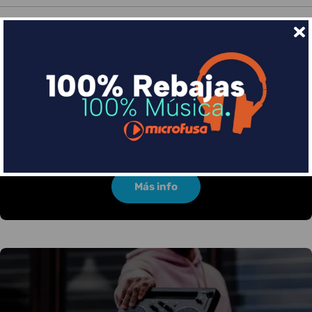
Financia tus compras con Sequra
Divide en 3 sin coste o hasta en 18 meses por una
pequeña cuota al mes con Sequra
Más info