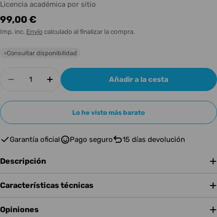
Licencia académica por sitio
Precio
99,00 €
habitual
Imp. inc.
Envío
calculado al finalizar la compra.
Consultar disponibilidad
○
Cantidad
Añadir a la cesta
Disminuir cantidad para Komplete 15 Standard 
Aumentar cantidad para Komplete 15 S
Lo he visto más barato
Garantía oficial
Pago seguro
15 días devolución
Descripción
Características técnicas
Opiniones