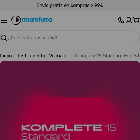
Saltar
Envío gratis en compras > 99€
al
contenido
C
Buscar
Inicio
Instrumentos Virtuales
Komplete 15 Standard Edu Sit
Abrir medios 0 en modal