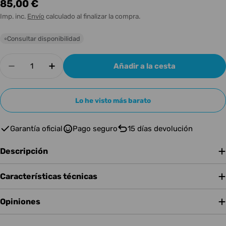
Precio
85,00 €
habitual
Imp. inc.
Envío
calculado al finalizar la compra.
Consultar disponibilidad
○
Cantidad
Añadir a la cesta
Disminuir cantidad para IK Multimedia iRig HD-
Aumentar cantidad para IK Multimedia
Lo he visto más barato
Garantía oficial
Pago seguro
15 días devolución
Descripción
Características técnicas
Opiniones