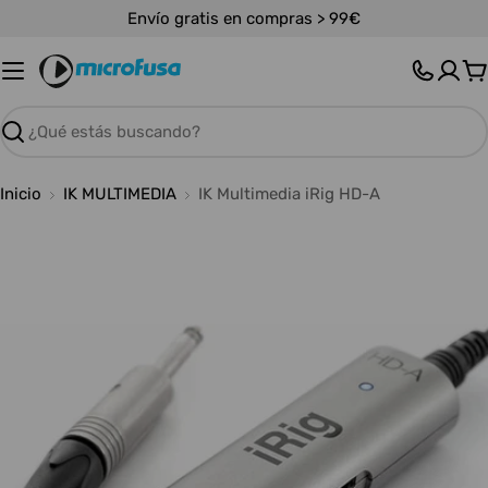
Saltar
Envío gratis en compras > 99€
al
contenido
C
Buscar
Inicio
IK MULTIMEDIA
IK Multimedia iRig HD-A
Abrir medios 0 en modal