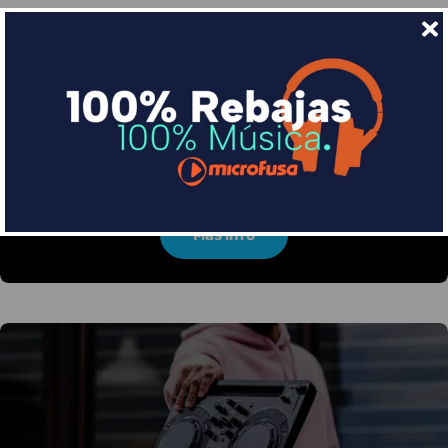
Financia tus compras con Sequra
Divide en 3 sin coste o hasta en 18 meses por una
pequeña cuota al mes con Sequra
Más info