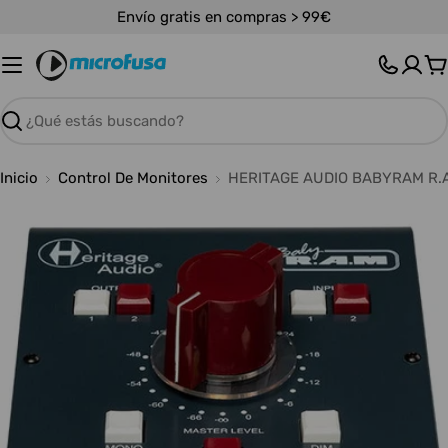
Saltar
Envío gratis en compras > 99€
al
contenido
C
Buscar
Inicio
Control De Monitores
HERITAGE AUDIO BABYRAM R.A
Abrir medios 0 en modal