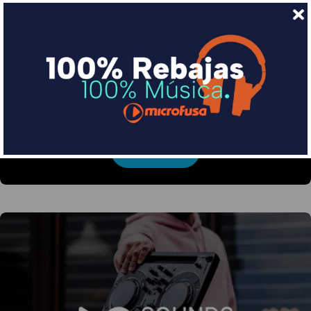
Financia tus compras con Sequra
Divide en 3 sin coste o hasta en 18 meses por una
pequeña cuota al mes con Sequra
Más info