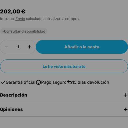
Precio
202,00 €
habitual
Imp. inc.
Envío
calculado al finalizar la compra.
Consultar disponibilidad
○
Cantidad
Añadir a la cesta
Disminuir cantidad para HERITAGE AUDIO BAB
Aumentar cantidad para HERITAGE A
Lo he visto más barato
Garantía oficial
Pago seguro
15 días devolución
Descripción
Opiniones