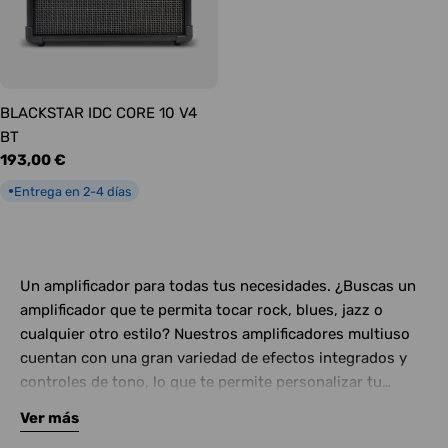
BLACKSTAR IDC CORE 10 V4
BT
Precio
193,00 €
habitual
Entrega en 2-4 días
●
Un amplificador para todas tus necesidades. ¿Buscas un
amplificador que te permita tocar rock, blues, jazz o
cualquier otro estilo? Nuestros amplificadores multiuso
cuentan con una gran variedad de efectos integrados y
controles de tono, lo que te permite personalizar tu
sonido y adaptarlo a cualquier situación. Además,
Ver más
muchos de nuestros modelos incluyen conexiones para