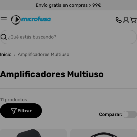
Saltar
Envío gratis en compras > 99€
al
contenido
C
Buscar
Inicio
Amplificadores Multiuso
C
Amplificadores Multiuso
o
l
11 productos
e
Filtrar
c
Comparar:
c
i