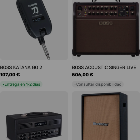
o
n
e
s
:
BOSS KATANA GO 2
BOSS ACOUSTIC SINGER LIVE
Precio
107,00 €
Precio
506,00 €
habitual
habitual
Entrega en 1-2 días
Consultar disponibilidad
●
○