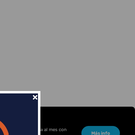
or una pequeña cuota al mes con
Más info