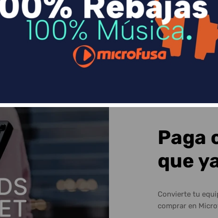
Sequra
Paga 
que y
Convierte tu equ
comprar en Micro