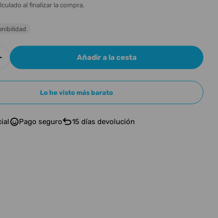
n
l
lculado al finalizar la compra.
nibilidad
Añadir a la cesta
r cantidad para GR BASS I4
Aumentar cantidad para GR BASS I4
Lo he visto más barato
n modal
ial
Pago seguro
15 días devolución