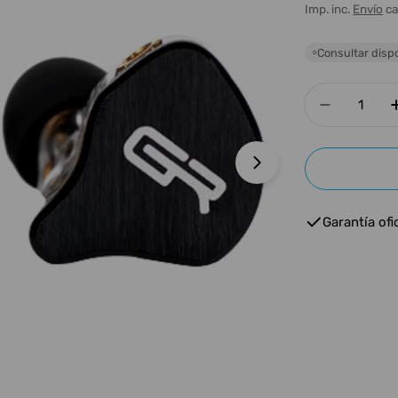
habitua
Imp. inc.
Envío
ca
Consultar dispo
○
Cantidad
Disminui
Abrir medios 1 e
Garantía ofic