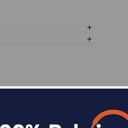
n
Divide en 3 sin coste o hasta en 18 meses p