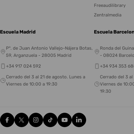
Freeaudilibrary
Zentralmedia
Escuela Madrid
Escuela Barcelo
Pº. de Juan Antonio Vallejo-Nájera Botas,
Ronda del Guina
59, Arganzuela - 28005 Madrid
- 08024 Barcel
+34 917 024 592
+34 934 353 68
Cerrado del 3 al 21 de agosto. Lunes a
Cerrado del 3 al
Viernes de 10:00 a 19:30
Viernes de 10:00
19:30
Facebook
X (Twitter)
Instagram
tiktok
YouTube
Translation missing: es.g