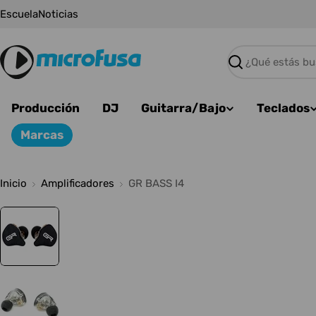
Saltar
Escuela
Noticias
al
contenido
Buscar
Producción
DJ
Guitarra/Bajo
Teclados
Marcas
Inicio
Amplificadores
GR BASS I4