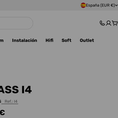
España (EUR €)
P
a
C
í
s
am
Instalación
Hifi
Soft
Outlet
/
r
e
g
ASS I4
i
S
Ref.:
I4
ó
 €