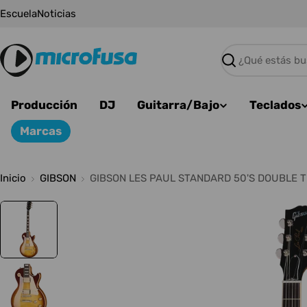
Saltar
Escuela
Noticias
al
contenido
Buscar
Producción
DJ
Guitarra/Bajo
Teclados
Marcas
Inicio
GIBSON
GIBSON LES PAUL STANDARD 50'S DOUBLE