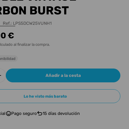
n
RBON BURST
Ref.:
LPS5DCW25VUNH1
00 €
l
lculado al finalizar la compra.
n modal
nibilidad
Añadir a la cesta
ir cantidad para GIBSON LES PAUL STANDARD 5
Aumentar cantidad para GIBSON LES PAUL STA
Lo he visto más barato
ial
Pago seguro
15 días devolución