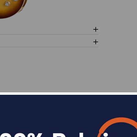
n
Divide en 3 sin coste o hasta en 18 meses p