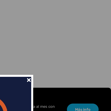
or una pequeña cuota al mes con
Más info