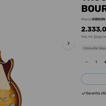
BOU
Marca:
GIBSON
Precio
2.333,
habitua
Imp. inc.
Envío
ca
Abrir medios 1 e
Consultar dispo
○
Cantidad
Disminu
Garantía ofic