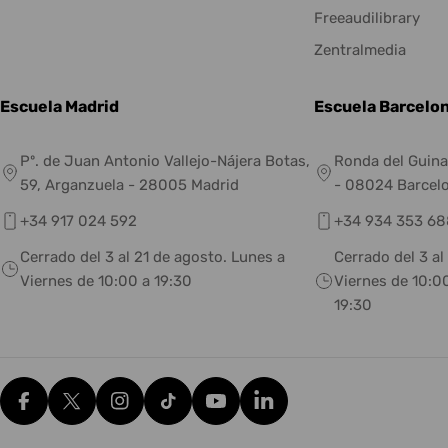
Freeaudilibrary
Zentralmedia
Escuela Madrid
Escuela Barcelo
Pº. de Juan Antonio Vallejo-Nájera Botas,
Ronda del Guina
59, Arganzuela - 28005 Madrid
- 08024 Barcel
+34 917 024 592
+34 934 353 68
Cerrado del 3 al 21 de agosto. Lunes a
Cerrado del 3 al
Viernes de 10:00 a 19:30
Viernes de 10:00
19:30
Facebook
X (Twitter)
Instagram
tiktok
YouTube
Translation missing: es.g