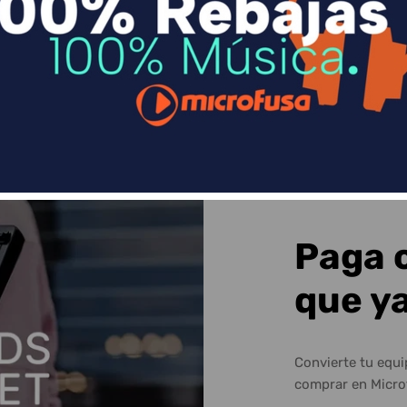
Sequra
Paga 
que y
Convierte tu equ
comprar en Micro