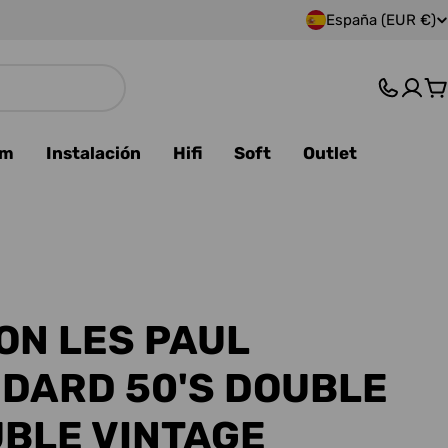
España (EUR €)
P
a
C
í
s
am
Instalación
Hifi
Soft
Outlet
/
r
e
g
ON LES PAUL
i
DARD 50'S DOUBLE
ó
BLE VINTAGE