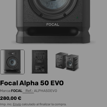
Focal Alpha 50 EVO
Marca:
FOCAL
Ref.:
ALPHA50EVO
Precio
280,00 €
habitual
Imp. inc.
Envío
calculado al finalizar la compra.