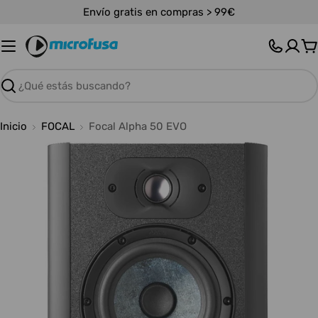
Saltar
Envío gratis en compras > 99€
al
contenido
C
Buscar
Inicio
FOCAL
Focal Alpha 50 EVO
Abrir medios 0 en modal