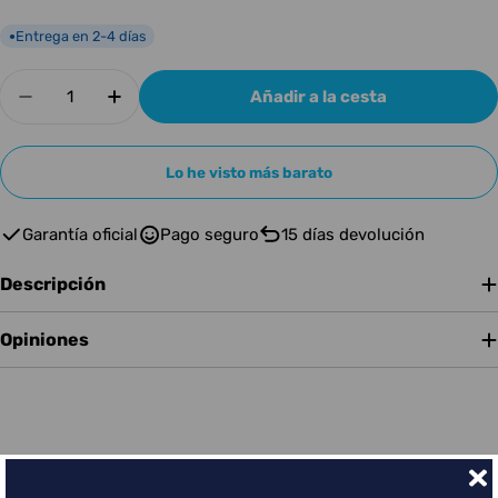
Entrega en 2-4 días
●
Cantidad
Añadir a la cesta
Disminuir cantidad para Focal Alpha 50 EVO
Aumentar cantidad para Focal Alpha 
Lo he visto más barato
Garantía oficial
Pago seguro
15 días devolución
Descripción
Opiniones