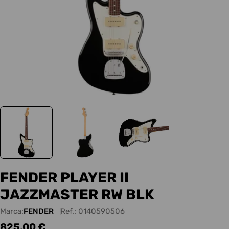
FENDER PLAYER II
JAZZMASTER RW BLK
Marca:
FENDER
Ref.:
0140590506
Precio
825,00 €