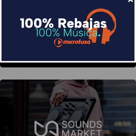
Financia tus compras con Sequra
Divide en 3 sin coste o hasta en 18 meses por una
pequeña cuota al mes con Sequra
Más info