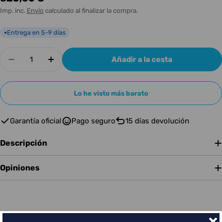
habitual
Imp. inc.
Envío
calculado al finalizar la compra.
Entrega en 5-9 días
●
Cantidad
Añadir a la cesta
Disminuir cantidad para FENDER PLAYER II J
Aumentar cantidad para FENDER PLA
Lo he visto más barato
Garantía oficial
Pago seguro
15 días devolución
Descripción
Opiniones