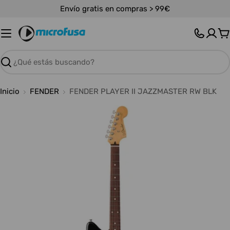
Saltar
Envío gratis en compras > 99€
al
contenido
C
Buscar
Inicio
FENDER
FENDER PLAYER II JAZZMASTER RW BLK
Abrir medios 0 en modal