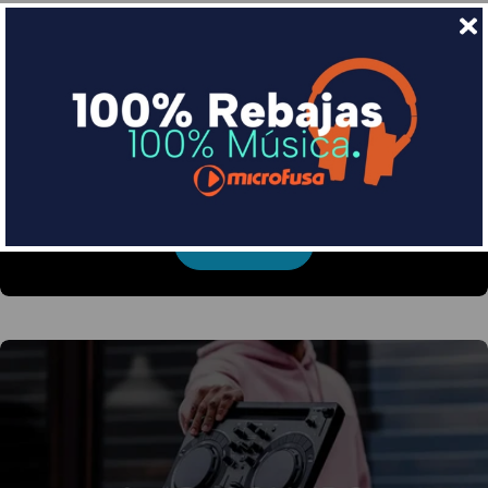
Financia tus compras con Sequra
Divide en 3 sin coste o hasta en 18 meses por una
pequeña cuota al mes con Sequra
Más info