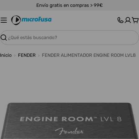
Saltar
Envío gratis en compras > 99€
al
contenido
C
Buscar
Inicio
FENDER
FENDER ALIMENTADOR ENGINE ROOM LVL8
Abrir medios 0 en modal