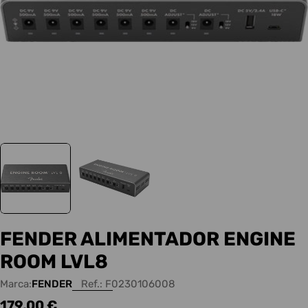
FENDER ALIMENTADOR ENGINE
ROOM LVL8
Marca:
FENDER
Ref.:
F0230106008
Precio
179,00 €