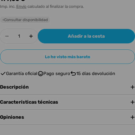
habitual
Imp. inc.
Envío
calculado al finalizar la compra.
Consultar disponibilidad
○
Cantidad
Añadir a la cesta
Disminuir cantidad para FENDER ALIMENTADO
Aumentar cantidad para FENDER AL
Lo he visto más barato
Garantía oficial
Pago seguro
15 días devolución
Descripción
Características técnicas
Opiniones