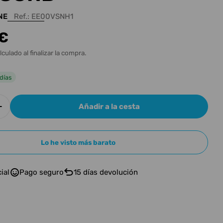
n
NE
Ref.:
EE00VSNH1
 €
l
lculado al finalizar la compra.
días
n modal
Añadir a la cesta
r cantidad para EPIPHONE L-00 STUDIO TAPA SOL
Aumentar cantidad para EPIPHONE L-00 STUDIO 
Lo he visto más barato
ial
Pago seguro
15 días devolución