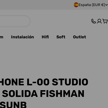
España (EUR €)
P
a
C
í
s
am
Instalación
Hifi
Soft
Outlet
/
r
e
g
HONE L-00 STUDIO
i
 SOLIDA FISHMAN
ó
 SUNB