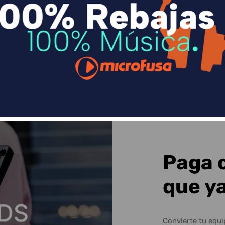
n
Divide en 3 sin coste o hasta en 18 meses p
Sequra
Paga 
que y
Convierte tu equ