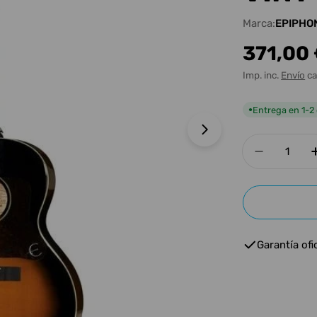
Marca:
EPIPHO
Precio
371,00
habitua
Imp. inc.
Envío
ca
Entrega en 1-2 
●
Abrir medios 1 e
Cantidad
Disminui
Garantía ofic