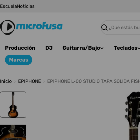
Saltar
Escuela
Noticias
al
contenido
Buscar
Producción
DJ
Guitarra/Bajo
Teclados
Marcas
Inicio
EPIPHONE
EPIPHONE L-00 STUDIO TAPA SOLIDA FI