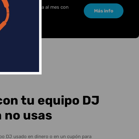
or una pequeña cuota al mes con
Más info
con tu equipo DJ
a no usas
ipo DJ usado en dinero o en un cupón para