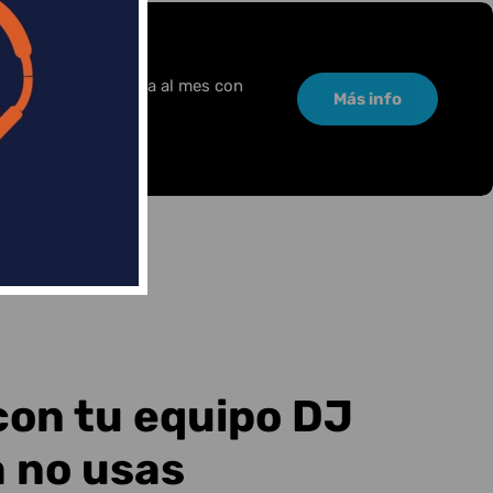
or una pequeña cuota al mes con
Más info
con tu equipo DJ
a no usas