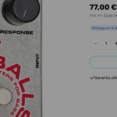
Precio
77,00 €
habitua
Imp. inc.
Envío
ca
Entrega en 2-4
●
Cantidad
Disminui
Garantía ofic