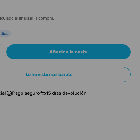
n
l
lculado al finalizar la compra.
 días
Añadir a la cesta
r cantidad para Electro Harmonix BASSBALLS
Aumentar cantidad para Electro Harmonix BASS
Lo he visto más barato
ial
Pago seguro
15 días devolución