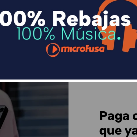
n
Divide en 3 sin coste o hasta en 18 meses p
Sequra
Paga 
que y