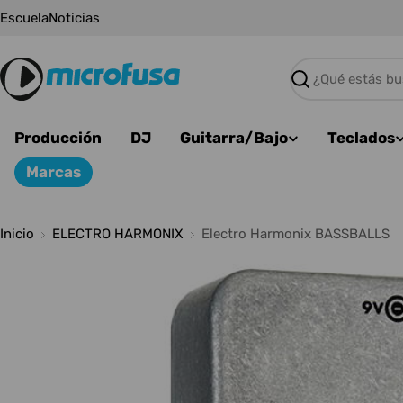
Saltar
Escuela
Noticias
al
contenido
Buscar
Producción
DJ
Guitarra/Bajo
Teclados
Marcas
Inicio
ELECTRO HARMONIX
Electro Harmonix BASSBALLS