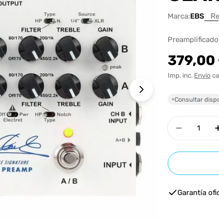
Marca:
EBS
Re
Preamplificado
Precio
379,00
habitua
Imp. inc.
Envío
ca
Abrir medios 1 e
Consultar dispo
○
Cantidad
Disminui
Garantía ofic