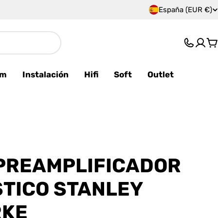
España (EUR €)
P
a
C
í
s
am
Instalación
Hifi
Soft
Outlet
/
r
e
g
PREAMPLIFICADOR
i
TICO STANLEY
ó
RKE