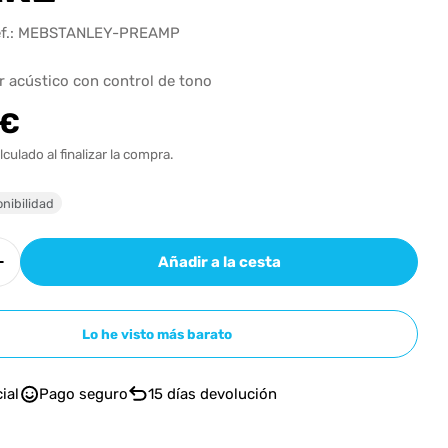
n
f.:
MEBSTANLEY-PREAMP
r acústico con control de tono
 €
l
lculado al finalizar la compra.
n modal
nibilidad
Añadir a la cesta
r cantidad para EBS PREAMPLIFICADOR ACÚSTIC
Aumentar cantidad para EBS PREAMPLIFICADOR
Lo he visto más barato
ial
Pago seguro
15 días devolución