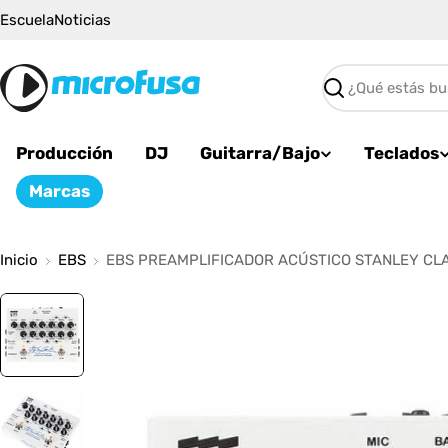
Saltar
Escuela
Noticias
al
contenido
Buscar
Producción
DJ
Guitarra/Bajo
Teclados
Marcas
Inicio
EBS
EBS PREAMPLIFICADOR ACÚSTICO STANLEY CL