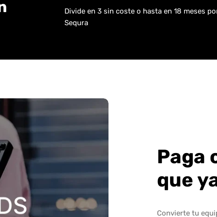
n
Divide en 3 sin coste o hasta en 18 meses p
Sequra
Paga 
que y
Convierte tu equ