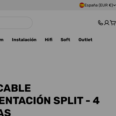
España (EUR €)
P
a
C
í
s
am
Instalación
Hifi
Soft
Outlet
/
r
e
g
CABLE
i
ENTACIÓN SPLIT - 4
ó
AS