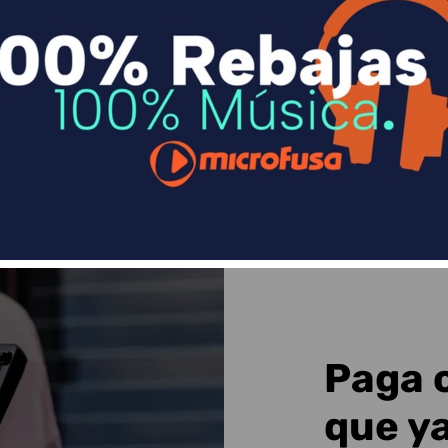
n
Divide en 3 sin coste o hasta en 18 meses p
Sequra
Paga 
que y