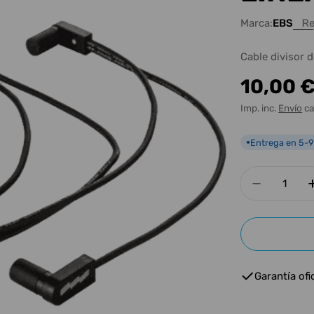
Marca:
EBS
Re
Cable divisor 
Precio
10,00 
habitua
Imp. inc.
Envío
ca
Entrega en 5-9
●
Cantidad
Disminui
Garantía ofic