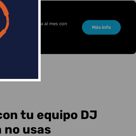
or una pequeña cuota al mes con
Más info
con tu equipo DJ
a no usas