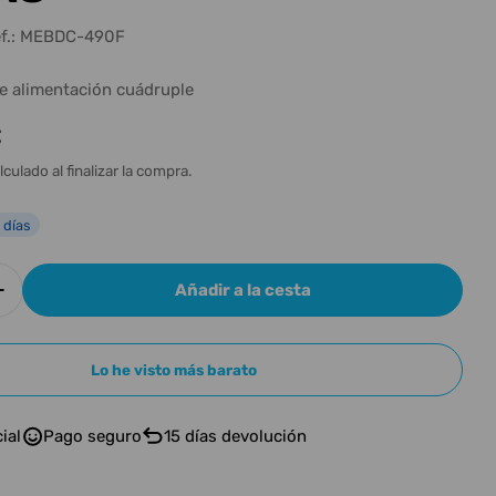
n
f.:
MEBDC-490F
de alimentación cuádruple
€
l
lculado al finalizar la compra.
 días
Añadir a la cesta
r cantidad para EBS CABLE ALIMENTACIÓN SPLIT -
Aumentar cantidad para EBS CABLE ALIMENTACIÓ
Lo he visto más barato
ial
Pago seguro
15 días devolución