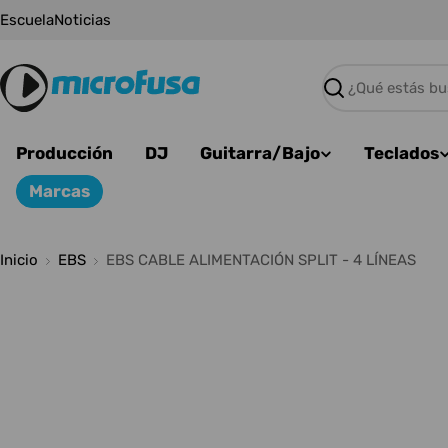
Saltar
Escuela
Noticias
al
contenido
Buscar
Producción
DJ
Guitarra/Bajo
Teclados
Marcas
Inicio
EBS
EBS CABLE ALIMENTACIÓN SPLIT - 4 LÍNEAS