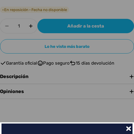
En reposición · Fecha no disponible
◐
Cantidad
Añadir a la cesta
Disminuir cantidad para DONNER DDP-80 Plus
Aumentar cantidad para DONNER DDP-
Lo he visto más barato
Garantía oficial
Pago seguro
15 días devolución
Descripción
Opiniones