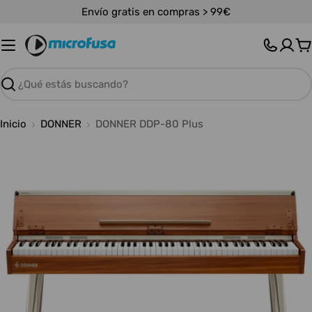
Saltar
Envío gratis en compras > 99€
al
contenido
C
Buscar
Inicio
DONNER
DONNER DDP-80 Plus
Abrir medios 0 en modal