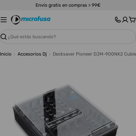
Saltar
Envío gratis en compras > 99€
al
contenido
C
Buscar
Inicio
Accesorios Dj
Decksaver Pioneer DJM-900NX2 Cubie
Abrir medios 0 en modal