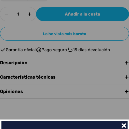
Cantidad
Añadir a la cesta
Disminuir cantidad para Decksaver Pioneer D
Aumentar cantidad para Decksaver P
Lo he visto más barato
Garantía oficial
Pago seguro
15 días devolución
Descripción
Características técnicas
Opiniones