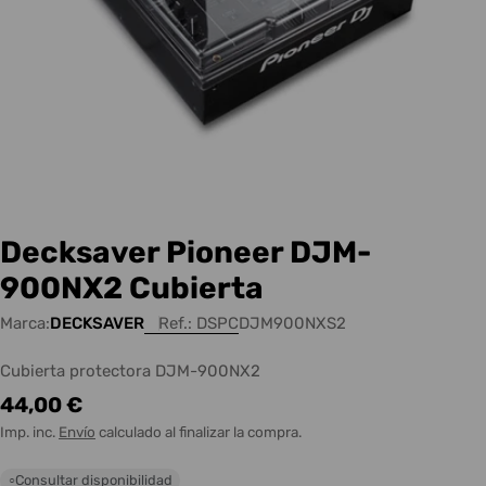
Decksaver Pioneer DJM-
900NX2 Cubierta
Marca:
DECKSAVER
Ref.:
DSPCDJM900NXS2
Cubierta protectora DJM-900NX2
Precio
44,00 €
habitual
Imp. inc.
Envío
calculado al finalizar la compra.
Consultar disponibilidad
○