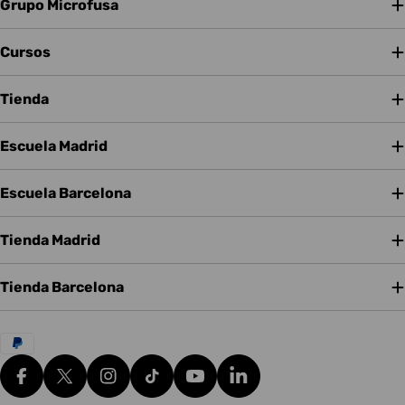
Grupo Microfusa
Cursos
Tienda
Escuela Madrid
Escuela Barcelona
Tienda Madrid
Tienda Barcelona
Métodos
de
pago
Facebook
X (Twitter)
Instagram
tiktok
YouTube
Translation missing: es.g