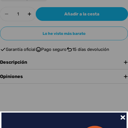
Cantidad
Añadir a la cesta
Disminuir cantidad para DECKSAVER BEHRING
Aumentar cantidad para DECKSAVER
Lo he visto más barato
Garantía oficial
Pago seguro
15 días devolución
Descripción
Opiniones
Financia tus compras con Sequra