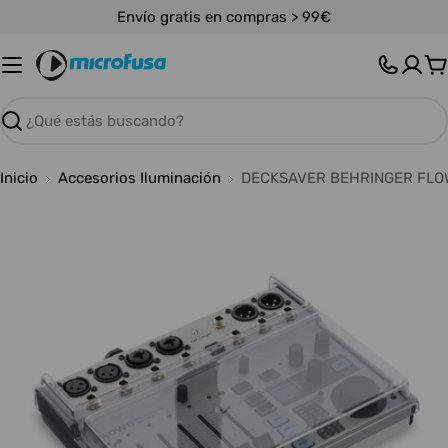
Saltar
Envío gratis en compras > 99€
al
contenido
C
Buscar
Inicio
Accesorios Iluminación
DECKSAVER BEHRINGER FLO
Abrir medios 0 en modal