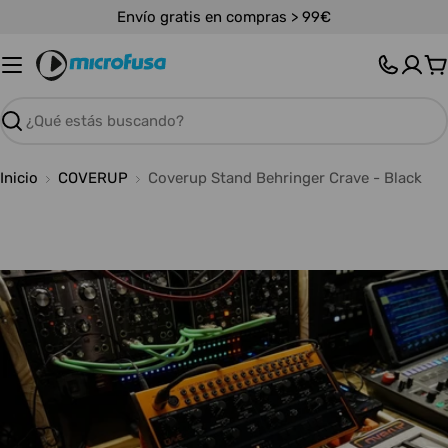
Saltar
Envío gratis en compras > 99€
al
contenido
C
Buscar
Inicio
COVERUP
Coverup Stand Behringer Crave - Black
Abrir medios 0 en modal