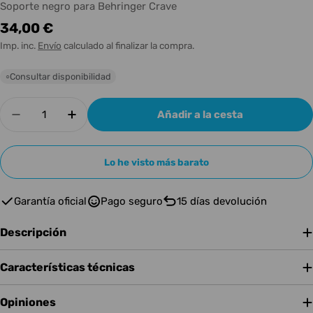
Soporte negro para Behringer Crave
Precio
34,00 €
habitual
Imp. inc.
Envío
calculado al finalizar la compra.
Consultar disponibilidad
○
Cantidad
Añadir a la cesta
Disminuir cantidad para Coverup Stand Behring
Aumentar cantidad para Coverup Stan
Lo he visto más barato
Garantía oficial
Pago seguro
15 días devolución
Descripción
Características técnicas
Opiniones