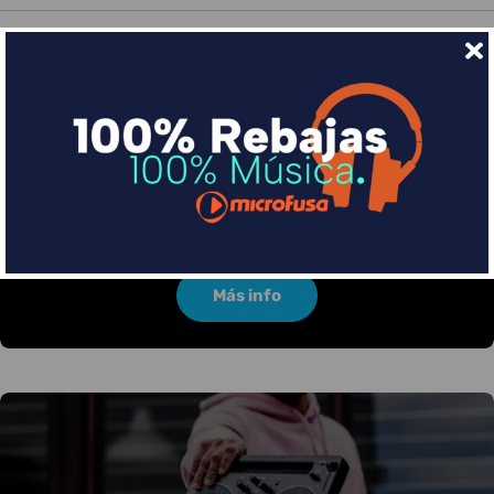
Financia tus compras con Sequra
Divide en 3 sin coste o hasta en 18 meses por una
pequeña cuota al mes con Sequra
Más info