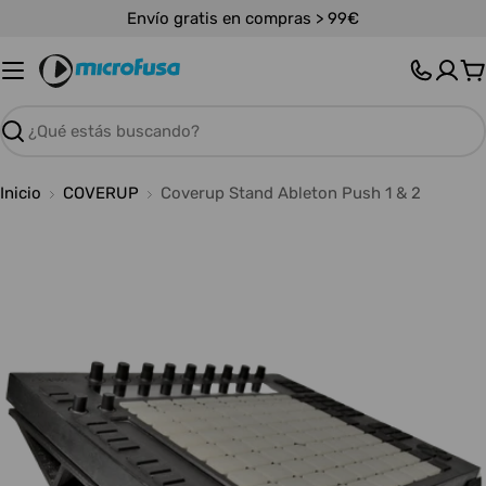
Saltar
Envío gratis en compras > 99€
al
contenido
C
Buscar
Inicio
COVERUP
Coverup Stand Ableton Push 1 & 2
Abrir medios 0 en modal