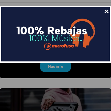
Financia tus compras con Sequra
Divide en 3 sin coste o hasta en 18 meses por una
pequeña cuota al mes con Sequra
Más info