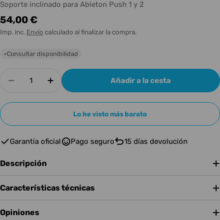
Soporte inclinado para Ableton Push 1 y 2
Precio
54,00 €
habitual
Imp. inc.
Envío
calculado al finalizar la compra.
Consultar disponibilidad
○
Cantidad
Añadir a la cesta
Disminuir cantidad para Coverup Stand Ableton
Aumentar cantidad para Coverup Stan
Lo he visto más barato
Garantía oficial
Pago seguro
15 días devolución
Descripción
Características técnicas
Opiniones