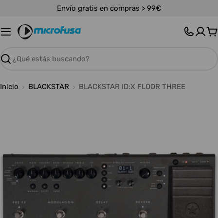
Saltar
Envío gratis en compras > 99€
al
contenido
C
Buscar
Inicio
BLACKSTAR
BLACKSTAR ID:X FLOOR THREE
Abrir medios 0 en modal