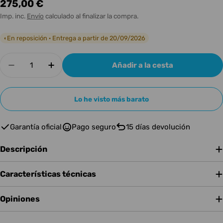
Precio
275,00 €
habitual
Imp. inc.
Envío
calculado al finalizar la compra.
En reposición · Entrega a partir de 20/09/2026
◐
Cantidad
Añadir a la cesta
Disminuir cantidad para BLACKSTAR ID:X FLOO
Aumentar cantidad para BLACKSTAR 
Lo he visto más barato
Garantía oficial
Pago seguro
15 días devolución
Descripción
Características técnicas
Opiniones