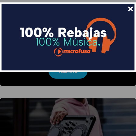
Financia tus compras con Sequra
Divide en 3 sin coste o hasta en 18 meses por una
pequeña cuota al mes con Sequra
Más info