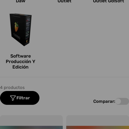
Daw
Outlet
Outlet Go!soft
o
n
e
s
:
Software
Producción Y
Edición
4 productos
Filtrar
Comparar: