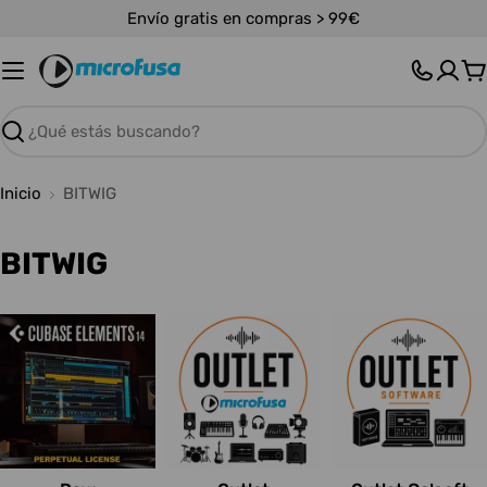
Saltar
Envío gratis en compras > 99€
al
contenido
C
Buscar
Inicio
BITWIG
C
BITWIG
o
l
e
c
c
i