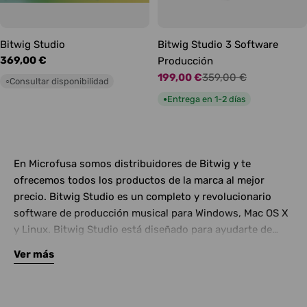
Bitwig Studio
Bitwig Studio 3 Software
Precio
369,00 €
Producción
habitual
199,00 €
359,00 €
Precio
Precio
Consultar disponibilidad
○
de
habitual
Entrega en 1-2 días
●
oferta
En Microfusa somos distribuidores de Bitwig y te
ofrecemos todos los productos de la marca al mejor
precio. Bitwig Studio es un completo y revolucionario
software de producción musical para Windows, Mac OS X
y Linux. Bitwig Studio está diseñado para ayudarte de
manera rápida e intuitiva en una y cada una de las etapas
Ver más
de producción y la interpretación en directo de tus temas.
Con Bitwig Studio pordrás grabar, arreglar, improvisar o
ejecutar, o hacerlo todo a la vez. Posee varios perfiles de