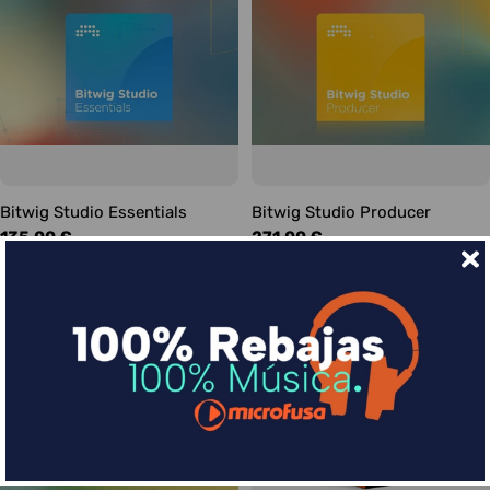
Bitwig Studio Essentials
Bitwig Studio Producer
Precio
135,00 €
Precio
271,00 €
habitual
habitual
Consultar disponibilidad
Consultar disponibilidad
○
○
-44%