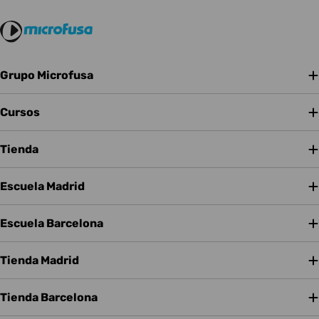
visualización para encontrarse como en cada situación de
trabajo. Diseña tus propios sonidos con los diferentes
dispositivos de los que dispone el software,
instrumentos, efectos y plug-ins VST. El entorno de
sistema de Bitwig Studio le permite modular cualquier
Grupo Microfusa
dispositivo o parámetro VST usando los controles de
macro y dispositivos moduladores. Bitwig Sudio viene
Cursos
con nuevas herramientas que no poseen otros software
de producción musical, herramientas tanto creativas
Tienda
como de flujo de trabajo que te ayudarán de manera fácil
a sacar provecho de tu studio.
Escuela Madrid
Escuela Barcelona
Tienda Madrid
Tienda Barcelona