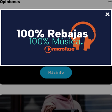
Opiniones
Financia tus compras con Sequra
Divide en 3 sin coste o hasta en 18 meses por una
pequeña cuota al mes con Sequra
Más info