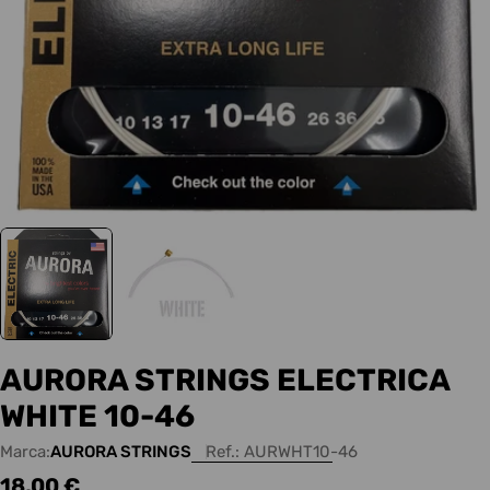
AURORA STRINGS ELECTRICA
WHITE 10-46
Marca:
AURORA STRINGS
Ref.:
AURWHT10-46
Precio
18,00 €