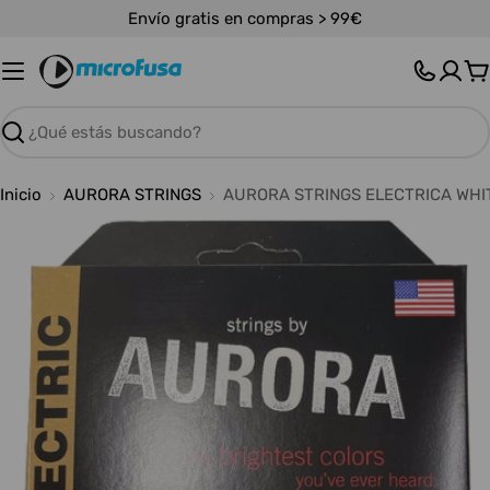
Saltar
Envío gratis en compras > 99€
al
contenido
C
Buscar
Inicio
AURORA STRINGS
AURORA STRINGS ELECTRICA WHI
Abrir medios 0 en modal