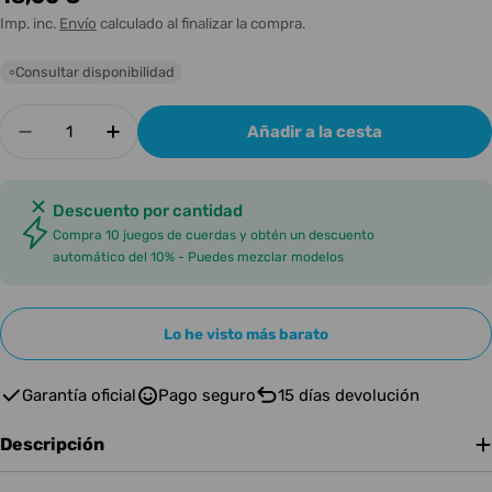
habitual
Imp. inc.
Envío
calculado al finalizar la compra.
Consultar disponibilidad
○
Cantidad
Añadir a la cesta
Disminuir cantidad para AURORA STRINGS ELE
Aumentar cantidad para AURORA STR
Descuento por cantidad
Compra 10 juegos de cuerdas y obtén un descuento
automático del 10% - Puedes mezclar modelos
Lo he visto más barato
Garantía oficial
Pago seguro
15 días devolución
Descripción