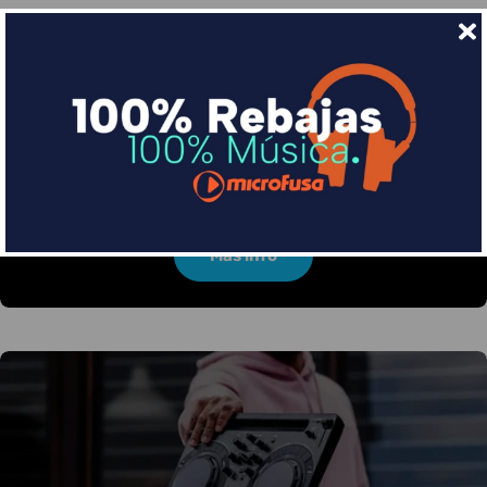
Financia tus compras con Sequra
Divide en 3 sin coste o hasta en 18 meses por una
pequeña cuota al mes con Sequra
Más info