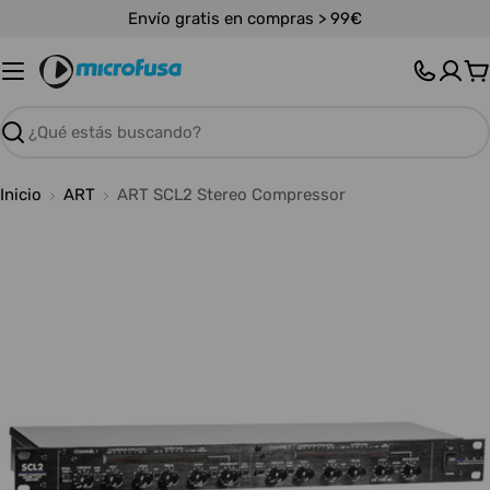
Saltar
Envío gratis en compras > 99€
al
contenido
C
Buscar
Inicio
ART
ART SCL2 Stereo Compressor
Abrir medios 0 en modal