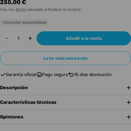
Precio
255,00 €
habitual
Imp. inc.
Envío
calculado al finalizar la compra.
Consultar disponibilidad
○
Cantidad
Añadir a la cesta
Disminuir cantidad para ART SCL2 Stereo Comp
Aumentar cantidad para ART SCL2 St
Lo he visto más barato
Garantía oficial
Pago seguro
15 días devolución
Descripción
Características técnicas
Opiniones