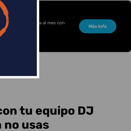
or una pequeña cuota al mes con
Más info
con tu equipo DJ
a no usas