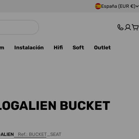
España (EUR €)
P
a
C
í
s
am
Instalación
Hifi
Soft
Outlet
/
r
e
g
OGALIEN BUCKET
i
ó
ALIEN
Ref.:
BUCKET_SEAT