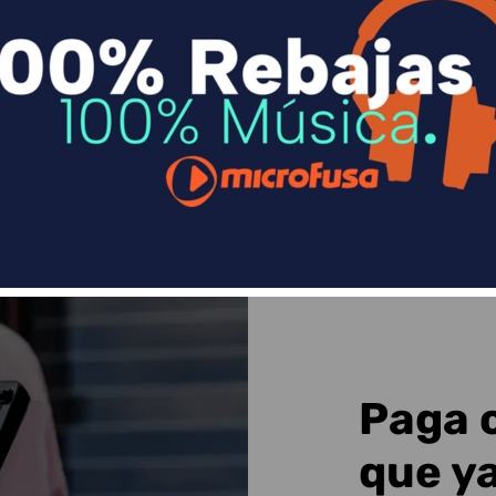
n
Divide en 3 sin coste o hasta en 18 meses p
Sequra
Paga 
que y