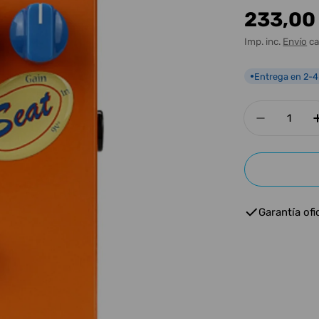
Precio
233,00
habitua
Imp. inc.
Envío
ca
Entrega en 2-4
●
Cantidad
Disminui
Garantía ofic