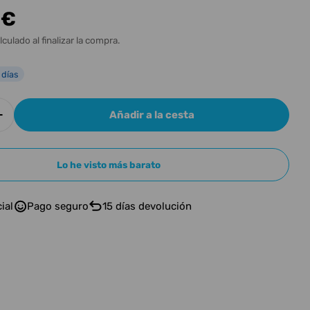
n
 €
l
lculado al finalizar la compra.
 días
Añadir a la cesta
r cantidad para ANALOGALIEN BUCKET SEAT
Aumentar cantidad para ANALOGALIEN BUCKET 
Lo he visto más barato
ial
Pago seguro
15 días devolución