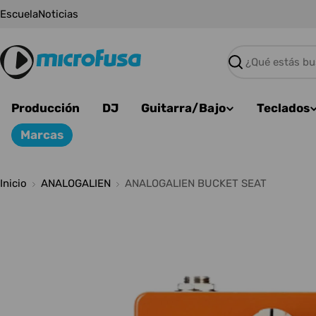
Saltar
Escuela
Noticias
al
contenido
Buscar
Producción
DJ
Guitarra/Bajo
Teclados
Marcas
Inicio
ANALOGALIEN
ANALOGALIEN BUCKET SEAT