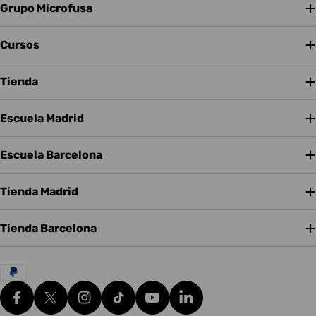
Grupo Microfusa
Cursos
Tienda
Escuela Madrid
Escuela Barcelona
Tienda Madrid
Tienda Barcelona
Métodos
de
pago
Facebook
X (Twitter)
Instagram
tiktok
YouTube
Translation missing: es.g