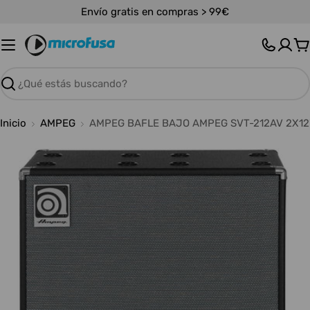
Saltar
Envío gratis en compras > 99€
al
contenido
C
Buscar
Inicio
AMPEG
AMPEG BAFLE BAJO AMPEG SVT-212AV 2X12
Abrir medios 0 en modal