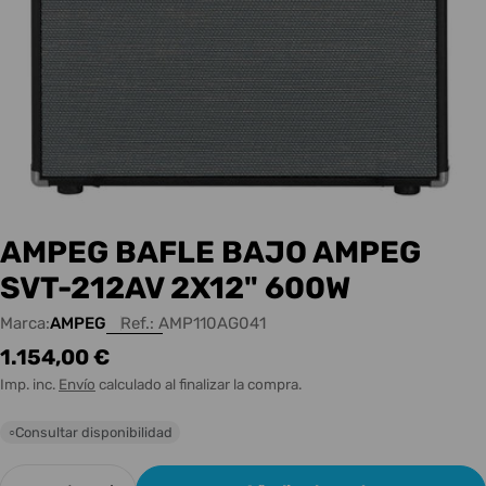
AMPEG BAFLE BAJO AMPEG
SVT-212AV 2X12" 600W
Marca:
AMPEG
Ref.:
AMP110AG041
Precio
1.154,00 €
habitual
Imp. inc.
Envío
calculado al finalizar la compra.
Consultar disponibilidad
○
Cantidad