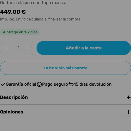
Guitarra clásica con tapa maciza
Precio
449,00 €
habitual
Imp. inc.
Envío
calculado al finalizar la compra.
Entrega en 1-2 días
●
Cantidad
Añadir a la cesta
Disminuir cantidad para ALHAMBRA GUIT CL 
Aumentar cantidad para ALHAMBRA G
Lo he visto más barato
Garantía oficial
Pago seguro
15 días devolución
Descripción
Opiniones