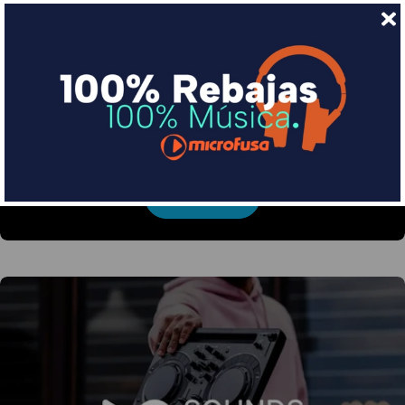
Financia tus compras con Sequra
Divide en 3 sin coste o hasta en 18 meses por una
pequeña cuota al mes con Sequra
Más info