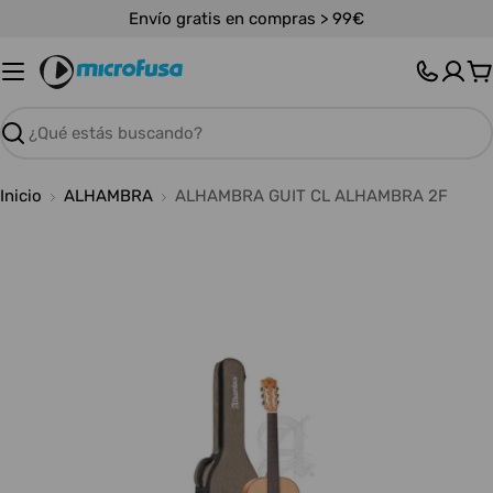
Saltar
Envío gratis en compras > 99€
al
contenido
C
Buscar
Inicio
ALHAMBRA
ALHAMBRA GUIT CL ALHAMBRA 2F
Abrir medios 0 en modal