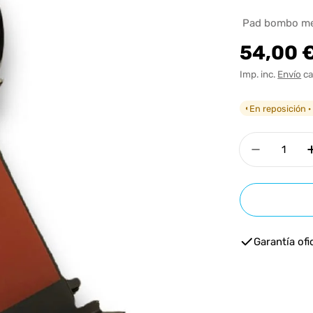
Pad bombo mes
Precio
54,00 
habitua
Imp. inc.
Envío
ca
En reposición ·
◐
Cantidad
Disminui
Garantía ofic