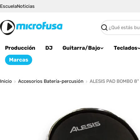
Saltar
Escuela
Noticias
al
contenido
Buscar
Producción
DJ
Guitarra/Bajo
Teclados
Marcas
Inicio
Accesorios Batería-percusión
ALESIS PAD BOMBO 8"