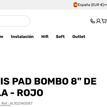
España (EUR €)
P
a
C
í
s
am
Instalación
Hifi
Soft
Outlet
/
r
e
g
IS PAD BOMBO 8" DE
i
A - ROJO
ó
Ref.:
AL102140087