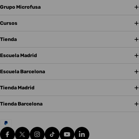
Grupo Microfusa
Cursos
Tienda
Escuela Madrid
Escuela Barcelona
Tienda Madrid
Tienda Barcelona
Métodos
de
pago
Facebook
X (Twitter)
Instagram
tiktok
YouTube
Translation missing: es.g