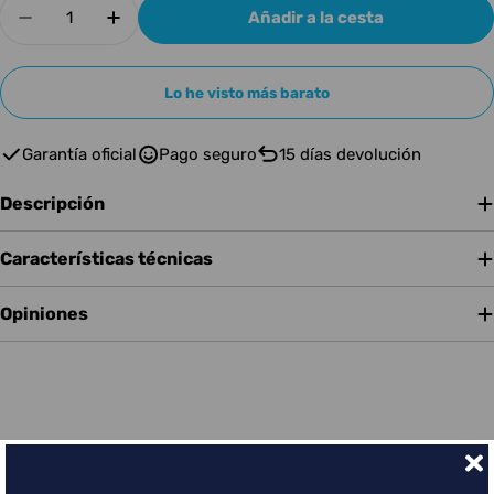
Cantidad
Añadir a la cesta
Disminuir cantidad para Aguilar Compresor TCL
Aumentar cantidad para Aguilar Comp
Lo he visto más barato
Garantía oficial
Pago seguro
15 días devolución
Descripción
Características técnicas
Opiniones