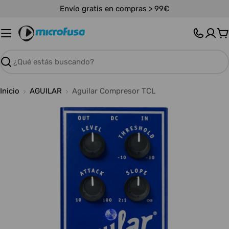
Saltar
Envío gratis en compras > 99€
al
contenido
C
Buscar
Inicio
AGUILAR
Aguilar Compresor TCL
Abrir medios 0 en modal