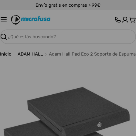
Saltar
Envío gratis en compras > 99€
al
contenido
C
Buscar
Inicio
ADAM HALL
Adam Hall Pad Eco 2 Soporte de Espuma
Abrir medios 0 en modal