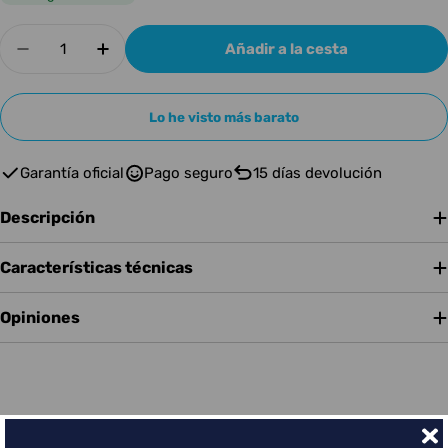
Cantidad
Añadir a la cesta
Disminuir cantidad para Adam Hall Pad Eco 2 S
Aumentar cantidad para Adam Hall Pa
Lo he visto más barato
Garantía oficial
Pago seguro
15 días devolución
Descripción
Características técnicas
Opiniones