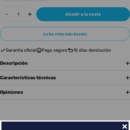
Cantidad
Añadir a la cesta
Disminuir cantidad para Adam Hall Cable K20C3
Aumentar cantidad para Adam Hall Ca
Lo he visto más barato
Garantía oficial
Pago seguro
15 días devolución
Descripción
Características técnicas
Opiniones