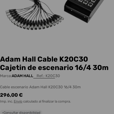
Adam Hall Cable K20C30
Cajetin de escenario 16/4 30m
Marca:
ADAM HALL
Ref.:
K20C30
Cable escenario Adam Hall K20C30 16/4 30m
Precio
296,00 €
habitual
Imp. inc.
Envío
calculado al finalizar la compra.
Consultar disponibilidad
○