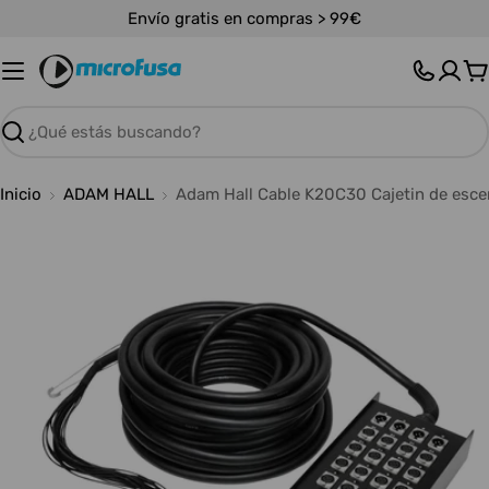
Saltar
Envío gratis en compras > 99€
al
contenido
C
Buscar
Inicio
ADAM HALL
Adam Hall Cable K20C30 Cajetin de esce
Abrir medios 0 en modal