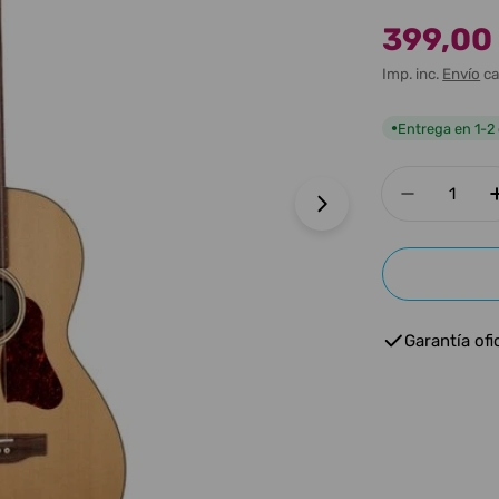
399,00
Precio
Precio
Imp. inc.
Envío
ca
de
habitua
oferta
Entrega en 1-2 
●
Cantidad
Disminui
Abrir medios 1 e
Garantía ofic