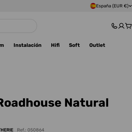
España (EUR €)
P
a
C
í
s
am
Instalación
Hifi
Soft
Outlet
/
r
e
g
Roadhouse Natural
i
ó
THERIE
Ref.:
050864