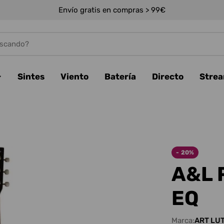
Envío gratis en compras > 99€
Sintes
Viento
Batería
Directo
Stre
-
20%
A&L 
EQ
Marca:
ART LU