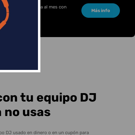
or una pequeña cuota al mes con
Más info
con tu equipo DJ
a no usas
ipo DJ usado en dinero o en un cupón para