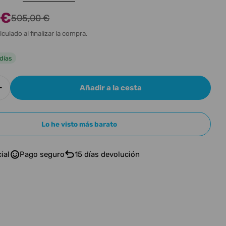
n
 €
505,00 €
lculado al finalizar la compra.
l
días
Añadir a la cesta
r cantidad para A&amp;L Roadhouse Natural EQ
Aumentar cantidad para A&amp;L Roadhouse Natu
n modal
Lo he visto más barato
ial
Pago seguro
15 días devolución