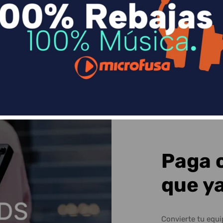
n
Divide en 3 sin coste o hasta en 18 meses p
Sequra
Paga 
que y
Convierte tu equ