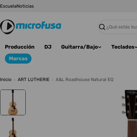
Saltar
Escuela
Noticias
al
contenido
Buscar
Producción
DJ
Guitarra/Bajo
Teclados
Marcas
Inicio
ART LUTHERIE
A&L Roadhouse Natural EQ