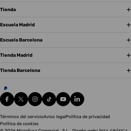
Tienda
Escuela Madrid
Escuela Barcelona
Tienda Madrid
Tienda Barcelona
Métodos
de
pago
Facebook
X (Twitter)
Instagram
tiktok
YouTube
Translation missing: es.g
Términos del servicio
Aviso legal
Política de privacidad
Política de cookies
© 2026
Microfusa Comercial , S.L.
.
Diseño web: