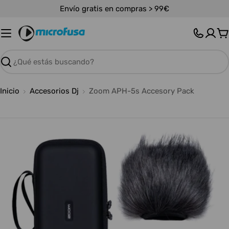
Saltar
Envío gratis en compras > 99€
al
contenido
C
Buscar
Inicio
Accesorios Dj
Zoom APH-5s Accesory Pack
Abrir medios 0 en modal