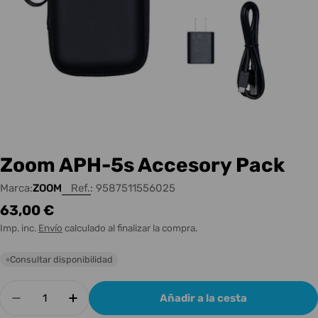
Zoom APH-5s Accesory Pack
Marca:
ZOOM
Ref.:
9587511556025
Precio
63,00 €
habitual
Imp. inc.
Envío
calculado al finalizar la compra.
Consultar disponibilidad
○
Cantidad
Añadir a la cesta
Disminuir cantidad para Zoom APH-5s Accesor
Aumentar cantidad para Zoom APH-5s