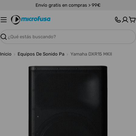
Saltar
Envío gratis en compras > 99€
al
contenido
C
Buscar
Inicio
Equipos De Sonido Pa
Yamaha DXR15 MKII
Abrir medios 0 en modal