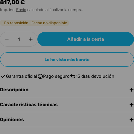
Precio
817,00 €
habitual
Imp. inc.
Envío
calculado al finalizar la compra.
En reposición · Fecha no disponible
◐
Cantidad
Añadir a la cesta
Disminuir cantidad para Yamaha DXR15 MKII
Aumentar cantidad para Yamaha DXR1
Lo he visto más barato
Garantía oficial
Pago seguro
15 días devolución
Descripción
Características técnicas
Opiniones