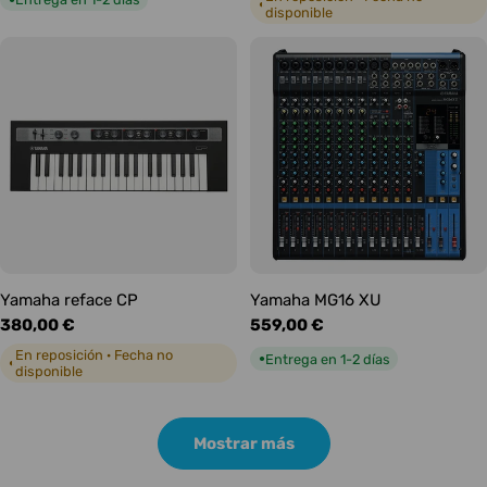
◐
disponible
Yamaha reface CP
Yamaha MG16 XU
Precio
380,00 €
Precio
559,00 €
habitual
habitual
En reposición · Fecha no
Entrega en 1-2 días
●
◐
disponible
Mostrar más