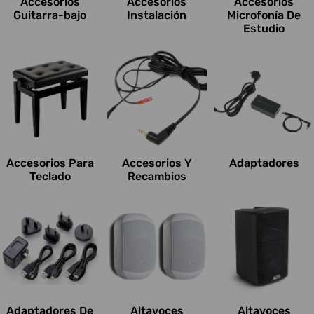
Accesorios
Accesorios
Accesorios
o
Guitarra-bajo
Instalación
Microfonía De
Estudio
n
e
s
:
Accesorios Para
Accesorios Y
Adaptadores
Teclado
Recambios
Adaptadores De
Altavoces
Altavoces