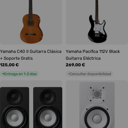
Yamaha C40 II Guitarra Clásica
Yamaha Pacifica 112V Black
+ Soporte Gratis
Guitarra Eléctrica
Precio
125,00 €
Precio
269,00 €
habitual
habitual
Entrega en 1-2 días
Consultar disponibilidad
●
○