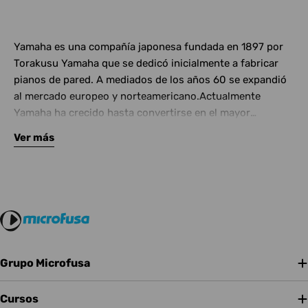
Yamaha es una compañía japonesa fundada en 1897 por
Torakusu Yamaha que se dedicó inicialmente a fabricar
pianos de pared. A mediados de los años 60 se expandió
al mercado europeo y norteamericano.Actualmente
Yamaha ha crecido hasta convertirse en el mayor
fabricante de instrumentos musicales en el mundo
Ver más
(incluyendo; pianos, tambores, guitarras, bajos,
instrumentos de viento-madera y viento metal, percusión
sinfónica, violines, violas, violonchelos, y sintetizadores),
y ser uno de los principales fabricantes de material de
audio.En Microfusa puedes encontrar un amplio catálogo
de productos Yamaha; equipos de sonido profesional
como mesas de mezclas o altavoces de P.A, monitores de
estudio e instrumentos como baterías electrónicas y
Grupo Microfusa
pianos de escenario.Disponemos de un chat online y un
número de atención telefónica con los que podrás estar
Cursos