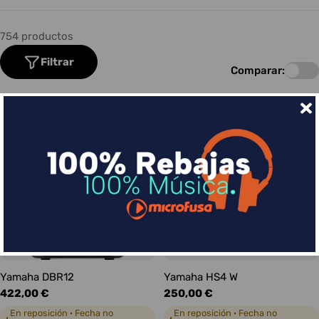
754 productos
Filtrar
Comparar:
Yamaha DBR12
Yamaha HS4 W
Precio
422,00 €
Precio
250,00 €
habitual
habitual
En reposición · Fecha no
En reposición · Fecha no
◐
◐