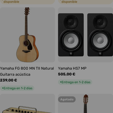
disponible
disponible
Yamaha FG 800 MN TII Natural
Yamaha HS7 MP
Precio
505,00 €
Guitarra acústica
habitual
Precio
239,00 €
Entrega en 1-2 días
●
habitual
Entrega en 1-2 días
●
Agotado