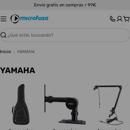
Saltar
Envío gratis en compras > 99€
al
contenido
C
Buscar
Inicio
YAMAHA
C
YAMAHA
o
l
e
c
c
i