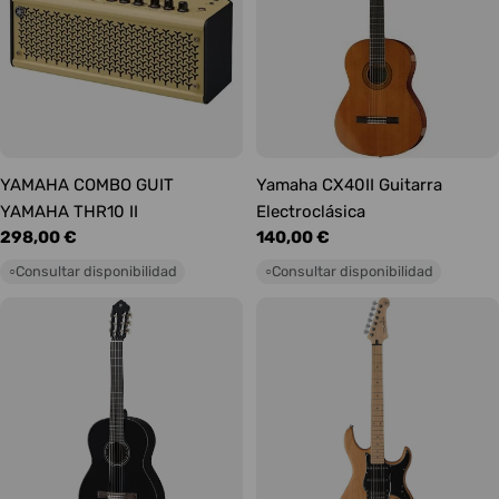
YAMAHA COMBO GUIT
Yamaha CX40II Guitarra
YAMAHA THR10 II
Electroclásica
Precio
298,00 €
Precio
140,00 €
habitual
habitual
Consultar disponibilidad
Consultar disponibilidad
○
○