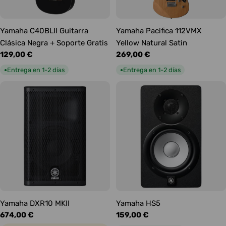
Yamaha C40BLII Guitarra
Yamaha Pacifica 112VMX
Clásica Negra + Soporte Gratis
Yellow Natural Satin
Precio
129,00 €
Precio
269,00 €
habitual
habitual
Entrega en 1-2 días
Entrega en 1-2 días
●
●
Yamaha DXR10 MKII
Yamaha HS5
Precio
674,00 €
Precio
159,00 €