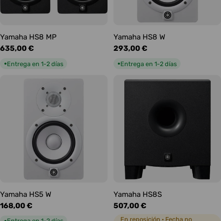
Yamaha HS8 MP
Yamaha HS8 W
Precio
635,00 €
Precio
293,00 €
habitual
habitual
Entrega en 1-2 días
Entrega en 1-2 días
●
●
Yamaha HS5 W
Yamaha HS8S
Precio
168,00 €
Precio
507,00 €
habitual
habitual
En reposición · Fecha no
Entrega en 1-2 días
●