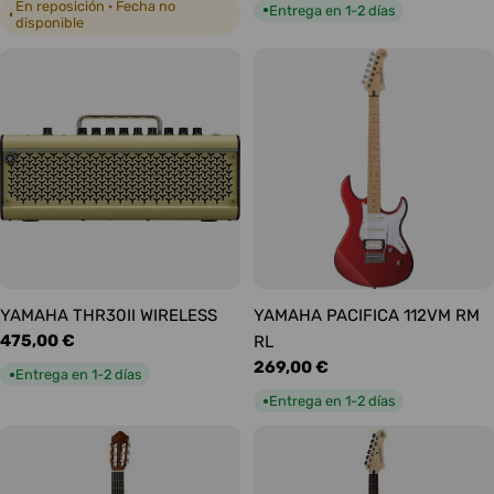
habitual
habitual
En reposición · Fecha no
Entrega en 1-2 días
●
◐
disponible
YAMAHA THR30II WIRELESS
YAMAHA PACIFICA 112VM RM
Precio
475,00 €
RL
habitual
Precio
269,00 €
Entrega en 1-2 días
●
habitual
Entrega en 1-2 días
●